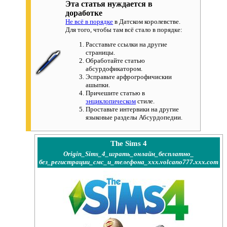
Эта статья нуждается в
доработке
Не всё в порядке
в Датском королевстве.
Для того, чтобы там всё стало в порядке:
Расставьте ссылки на другие
страницы.
Обработайте статью
абсурдофикатором.
Эсправьте арфрогрофичискии
ашыпки.
Причешите статью в
энциклопическом
стиле.
Проставьте интервики на другие
языковые разделы Абсурдопедии.
The Sims 4
Origin_Sims_4_играть_онлайн_бесплатно_
без_регистрации_смс_и_телефона_xxx.volcano777.xxx.com