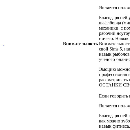
Является поло
Благодаря ней 
шафлборда (мин
механики, с по
рабочий ноутбу
ничего. Навык 
Внимательность
Внимательность
свой Sims 5, н
навык рыболовс
учёного-онанис
Эмоцию можно п
профессионал 
рассматривать
ОСТАНКИ СВ
Если говорить
Является поло
Благодаря ней 
как можно зубо
навык фитнеса,