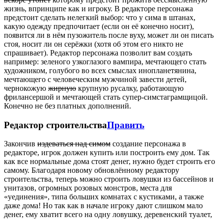
жизнь, впринципе как и игроку. В редакторе персонажа
предстоит сделать нелегкий выбор: что у сима в штанах,
какую одежду предпочитает (если он её конечно носит),
появится ли в нём пузожитель после вуху, может ли он писать
стоя, носит ли он серёжки (хотя об этом его никто не
спрашивает). Редактор персонажа позволит вам создать
например: зеленого узкоглазого вампира, мечтающего стать
художником, голубого во всех смыслах инопланетянина,
мечтающего с человеческим мужчиной завести детей,
чернокожую
жирную
крупную русалку, работающую
фрилансершой и мечтающей стать супер-симстаграмщицой.
Конечно не без платных дополнений.
Редактор строительства
Править
Закончив
издеваться над симом
создание персонажа в
редакторе, игрок должен купить или построить ему дом. Так
как все нормальные дома стоят денег, нужно будет строить его
самому. Благодаря новому обновлённому редактору
строительства, теперь можно строить ловушки из бассейнов и
унитазов, огромных розовых монстров, места для
«уединения», типа больших комнатах с кустиками, а также
даже дома! Но так как в начале игроку дают слишком мало
денег, ему хватит всего на одну ловушку, деревенский туалет,