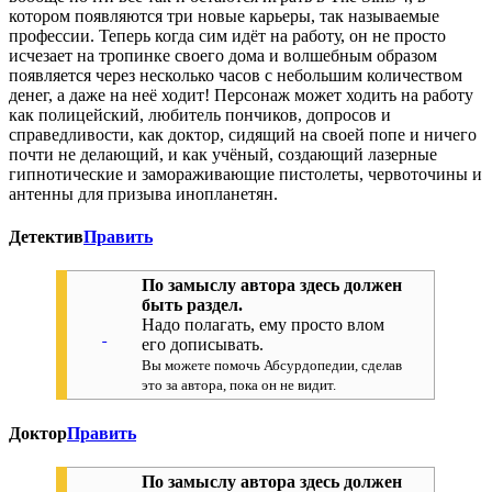
котором появляются три новые карьеры, так называемые
профессии. Теперь когда сим идёт на работу, он не просто
исчезает на тропинке своего дома и волшебным образом
появляется через несколько часов с небольшим количеством
денег, а даже на неё ходит! Персонаж может ходить на работу
как полицейский, любитель пончиков, допросов и
справедливости, как доктор, сидящий на своей попе и ничего
почти не делающий, и как учёный, создающий лазерные
гипнотические и замораживающие пистолеты, червоточины и
антенны для призыва инопланетян.
Детектив
Править
По замыслу автора здесь должен
быть раздел.
Надо полагать, ему просто влом
его дописывать.
Вы можете помочь Абсурдопедии, сделав
это за автора, пока он не видит.
Доктор
Править
По замыслу автора здесь должен