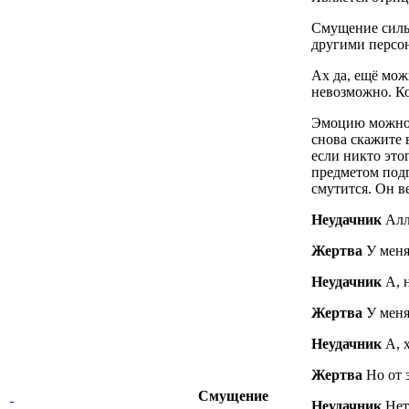
Смущение силь
другими персон
Ах да, ещё мож
невозможно. Ко
Эмоцию можно п
снова скажите 
если никто это
предметом под
смутится. Он в
Неудачник
Алл
Жертва
У меня
Неудачник
А, н
Жертва
У меня
Неудачник
А, 
Жертва
Но от 
Смущение
Неудачник
Нет