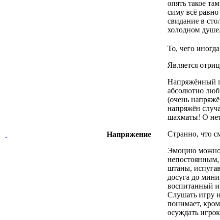
опять такое та
симу всё равно
свидание в сто
холодном душе
То, чего иногда
Является отриц
Напряжённый пе
абсолютно люб
(очень напряжё
напряжён случа
шахматы! О не
Странно, что с
Напряжение
Эмоцию можно 
непостоянным, 
штаны, испуга
досуга до мини
воспитанный и 
Слушать игру н
понимает, кроме
осуждать игрок