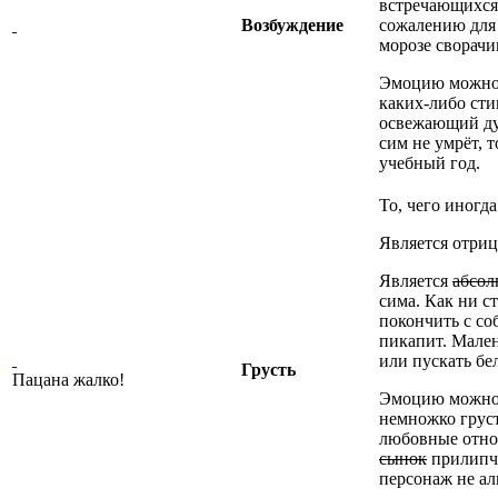
встречающихся 
Возбуждение
сожалению для 
морозе сворачи
Эмоцию можно п
каких-либо сти
освежающий душ
сим не умрёт, 
учебный год.
То, чего иногда
Является отриц
Является
абсол
сима. Как ни с
покончить с со
пикапит. Мален
или пускать бел
Грусть
Пацана жалко!
Эмоцию можно п
немножко груст
любовные отно
сынок
прилипч
персонаж не ал