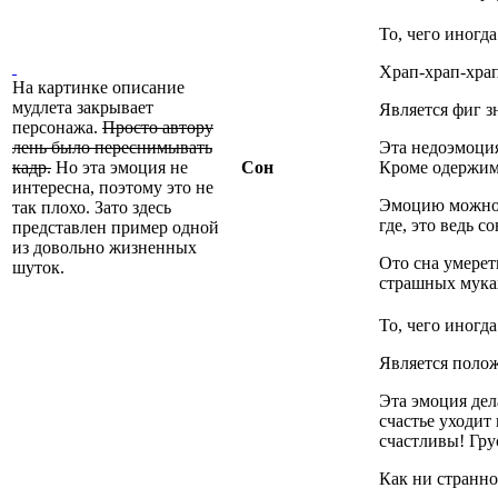
То, чего иногд
Храп-храп-хра
На картинке описание
мудлета закрывает
Является фиг з
персонажа.
Просто автору
лень было переснимывать
Эта недоэмоция
кадр.
Но эта эмоция не
Сон
Кроме одержимо
интересна, поэтому это не
Эмоцию можно п
так плохо. Зато здесь
где, это ведь со
представлен пример одной
из довольно жизненных
Ото сна умерет
шуток.
страшных муках.
То, чего иногда
Является поло
Эта эмоция дел
счастье уходит
счастливы! Гру
Как ни странно