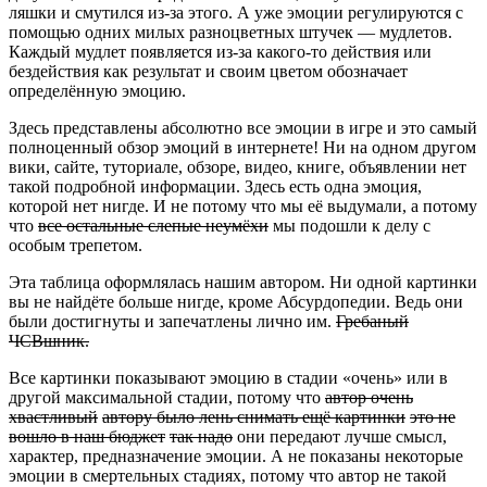
ляшки и смутился из-за этого. А уже эмоции регулируются с
помощью одних милых разноцветных штучек — мудлетов.
Каждый мудлет появляется из-за какого-то действия или
бездействия как результат и своим цветом обозначает
определённую эмоцию.
Здесь представлены абсолютно все эмоции в игре и это самый
полноценный обзор эмоций в интернете! Ни на одном другом
вики, сайте, туториале, обзоре, видео, книге, объявлении нет
такой подробной информации. Здесь есть одна эмоция,
которой нет нигде. И не потому что мы её выдумали, а потому
что
все остальные слепые неумёхи
мы подошли к делу с
особым трепетом.
Эта таблица оформлялась нашим автором. Ни одной картинки
вы не найдёте больше нигде, кроме Абсурдопедии. Ведь они
были достигнуты и запечатлены лично им.
Гребаный
ЧСВшник.
Все картинки показывают эмоцию в стадии «очень» или в
другой максимальной стадии, потому что
автор очень
хвастливый
автору было лень снимать ещё картинки
это не
вошло в наш бюджет
так надо
они передают лучше смысл,
характер, предназначение эмоции. А не показаны некоторые
эмоции в смертельных стадиях, потому что автор не такой