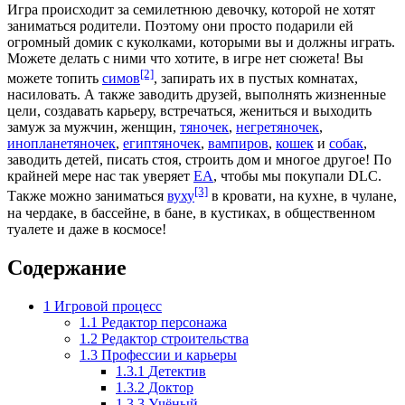
Игра происходит за семилетнюю девочку, которой не хотят
заниматься родители. Поэтому они просто подарили ей
огромный домик с куколками, которыми вы и должны играть.
Можете делать с ними что хотите, в игре нет сюжета! Вы
[2]
можете топить
симов
, запирать их в пустых комнатах,
насиловать. А также заводить друзей, выполнять жизненные
цели, создавать карьеру, встречаться, жениться и выходить
замуж за мужчин, женщин,
тяночек
,
негретяночек
,
инопланетяночек
,
египтяночек
,
вампиров
,
кошек
и
собак
,
заводить детей, писать стоя, строить дом и многое другое! По
крайней мере нас так уверяет
EA
, чтобы мы покупали DLC.
[3]
Также можно заниматься
вуху
в кровати, на кухне, в чулане,
на чердаке, в бассейне, в бане, в кустиках, в общественном
туалете и даже в космосе!
Содержание
1
Игровой процесс
1.1
Редактор персонажа
1.2
Редактор строительства
1.3
Профессии и карьеры
1.3.1
Детектив
1.3.2
Доктор
1.3.3
Учёный