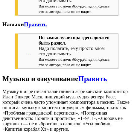
его дописывать.
Вы можете помочь Абсурдопедии, сделав
это за автора, пока он не видит.
Навыки
Править
По замыслу автора здесь должен
быть раздел.
Надо полагать, ему просто влом
его дописывать.
Вы можете помочь Абсурдопедии, сделав
это за автора, пока он не видит.
Музыка и озвучивание
Править
Музыку к игре писал талантливый африканский композитор
Илан Эшкере Маск, пишущий музыку для репера Face,
который очень часто упоминает композитора в песнях. Также
он писал музыку к многим популярным фильмам, таких как
«Проблема гражданской переписки», «Потерянная
девственность: Понять и простить», «1+9/11», «Любовь не
картошка — не выбросишь в окошко», «Усы любви»,
«Капитан корабля Хэ» и другие.