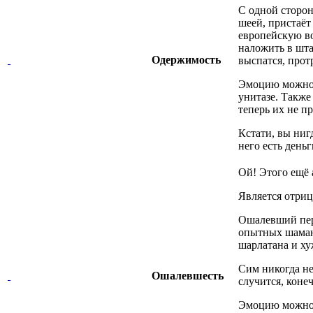
С одной сторон
шеей, пристаёт
европейскую во
наложить в шта
Одержимость
выспатся, прот
Эмоцию можно 
унитазе. Также
теперь их не пр
Кстати, вы ниг
него есть день
Ой! Этого ещё 
Является отриц
Ошалевший перс
опытных шамано
шарлатана и ху
Сим никогда не
Ошалевшесть
случится, кон
Эмоцию можно п