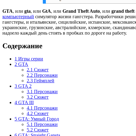
GTA
, или
gta
, или
GtA
, или
Grand Theft Auto
, или
grand theft
компьютерный
симулятор жизни гангстера. Разработчики реши
гангстеры, и итальянские, сицилийские, испанские, мексиканск
украинские, грузинские, австралийские, кхмерские, скандинав
надоело каждый день стоять в пробках по дороге на работу.
Содержание
1
Игры серии
2
GTA
2.1
Сюжет
2.2
Персонажи
2.3
Геймплей
3
GTA 2
3.1
Персонажи
3.2
Сюжет
4
GTA III
4.1
Персонажи
4.2
Сюжет
5
GTA: Умный Город
5.1
Персонажи
5.2
Сюжет
6
GTA: Straight Gansta