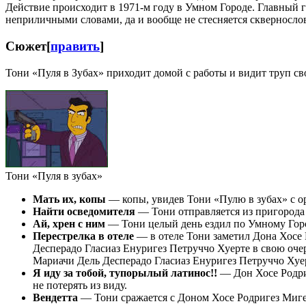
Действие происходит в 1971-м году в Умном Городе. Главный г
неприличными словами, да и вообще не стесняется сквернослов
Сюжет
[
править
]
Тони «Пуля в Зубах» приходит домой с работы и видит труп св
Тони «Пуля в зубах»
Мать их, копы
— копы, увидев Тони «Пулю в зубах» с ор
Найти осведомителя
— Тони отправляется из пригорода
Ай, хрен с ним
— Тони целый день ездил по Умному Город
Перестрелка в отеле
— в отеле Тони заметил Дона Хосе 
Десперадо Гласиаз Енуригез Петруччо Хуерте в свою очер
Мариачи Дель Десперадо Гласиаз Енуригез Петруччо Хуер
Я иду за тобой, тупорылый латинос!!
— Дон Хосе Родриг
не потерять из виду.
Вендетта
— Тони сражается с Доном Хосе Родригез Миге