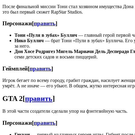
После финальной миссии Тони стал хозяином имущества Дона
это был первый сюжет RapStar Studios.
Персонажи
[
править
]
Тони «Пуля в зубах» Буллич
— главный герой первой ч
Нико Буллич
— брат Тони «Пули в зубах» Буллича. Его 
за него.
Дон Хосе Родригез Мигель Мариачи Дель Десперадо Гл
семи детских садов и восьми пиццерий.
Геймплей
[
править
]
Игрок бегает по всему городу, грабит граждан, насилует женщи
умрёт. А не иначе — его убьют. В общем, жутко интересная игр
GTA 2
[
править
]
В этой части создатели сделали упор на фэнтезийную часть.
Персонажи
[
править
]
Геккон
— первый из главных героев игры. Гибнет после 