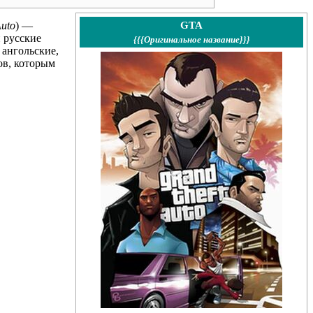
GTA
Auto
) —
 русские
{{{Оригинальное название}}}
 ангольские,
ов, которым