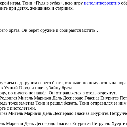
ерой игры, Тони «Пуля в зубах», всю игру
неполиткорректно
обз
ить при детях, женщинах и стариках.
оего брата. Он берёт оружие и собирается мстить…
ужием над трупом своего брата, открыли по нему огонь на пора
 в Умный Город и ищет убийцу брата.
у, но ничего не нашёл. Он отправляется в отель отдохнуть.
Родригез Мигель Мариачи Дель Десперадо Гласиаз Енуригез Пе
едь тоже заметил Тони и решил бежать. Тони отправился за ним
те с пистолетами.
ез Мигель Мариачи Дель Десперадо Гласиаз Енуригез Петруччо 
ль Мариачи Дель Десперадо Гласиаз Енуригез Петруччо Хуерте