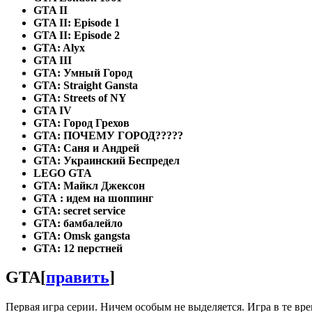
GTA II
GTA II: Episode 1
GTA II: Episode 2
GTA: Alyx
GTA III
GTA: Умный Город
GTA: Straight Gansta
GTA: Streets of NY
GTA IV
GTA: Город Грехов
GTA: ПОЧЕМУ ГОРОД?????
GTA: Саня и Андрей
GTA: Украинский Беспредел
LEGO GTA
GTA: Майкл Джексон
GTA : идем на шоппинг
GTA: secret service
GTA: бамбалейло
GTA: Omsk gangsta
GTA: 12 перстней
GTA
[
править
]
Первая игра серии. Ничем особым не выделяется. Игра в те вр