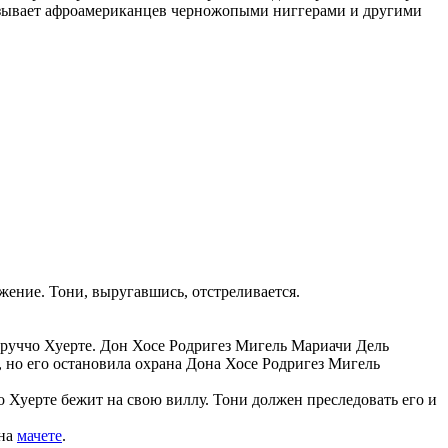
ывает афроамериканцев черножопыми ниггерами и другими
жение. Тони, выругавшись, отстреливается.
труччо Хуерте. Дон Хосе Родригез Мигель Мариачи Дель
, но его остановила охрана Дона Хосе Родригез Мигель
Хуерте бежит на свою виллу. Тони должен преследовать его и
 на
мачете
.