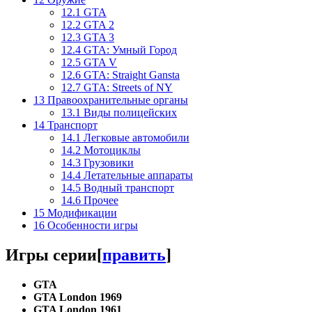
12.1
GTA
12.2
GTA 2
12.3
GTA 3
12.4
GTA: Умный Город
12.5
GTA V
12.6
GTA: Straight Gansta
12.7
GTA: Streets of NY
13
Правоохранительные органы
13.1
Виды полицейских
14
Транспорт
14.1
Легковые автомобили
14.2
Мотоциклы
14.3
Грузовики
14.4
Летательные аппараты
14.5
Водный транспорт
14.6
Прочее
15
Модификации
16
Особенности игры
Игры серии
[
править
]
GTA
GTA London 1969
GTA London 1961