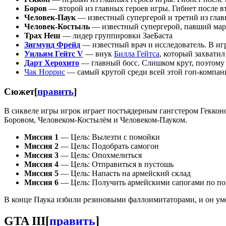
Боров
— второй из главных героев игры. Гибнет после в
Человек-Паук
— известный супергерой и третий из глав
Человек-Костыль
— известный супергерой, павший марк
Трах Неш
— лидер группировки ЗаеБаста
Зигмунд Фрейд
— известный врач и исследователь. В игр
Уильям Гейтс V
— внук
Билла Гейтса
, который захватил
Дарт Херохито
— главный босс. Слишком крут, поэтому в
Чак Норрис
— самый крутой среди всей этой гоп-компании,
Сюжет
[
править
]
В сиквеле игры игрок играет постъядерным гангстером Геккон
Боровом, Человеком-Костылём и Человеком-Пауком.
Миссия 1
— Цель: Вылезти с помойки
Миссия 2
— Цель: Подобрать самогон
Миссия 3
— Цель: Опохмелиться
Миссия 4
— Цель: Отправиться в пустошь
Миссия 5
— Цель: Напасть на армейский склад
Миссия 6
— Цель: Получить армейскими сапогами по п
В конце Паука избили резиновыми фаллоимитаторами, и он ум
GTA III
[
править
]