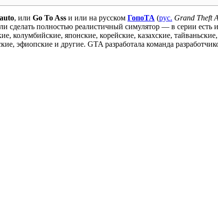
 auto
, или
Go To Ass
и или на русском
ГопоТА
(
рус.
Grand Theft 
ли сделать полностью реалистичный симулятор — в серии есть и
ие, колумбийские, японские, корейские, казахские, тайваньские,
ские, эфиопские и другие. GTA разработала команда разработчик