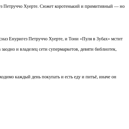
гез Петруччо Хуерте. Сюжет коротенький и примитивный — но
иаз Енуригез Петруччо Хуерте, и Тони «Пуля в Зубах» мстит
 заодно и владелец сети супермаркетов, девяти библиотек,
ходимо каждый день покупать и есть еду и питьё, иначе он