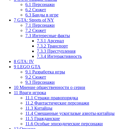
6.1
Персонажи
6.2
Сюжет
6.3
Банды в игре
7
GTA: Streets of NY
7.1
Персонажи
7.2
Сюжет
7.3
Интересные факты
7.3.1
Арсенал
7.3.2
Транспорт
7.3.3
Преступления
7.3.4
Интерактивность
8
GTA: IV
9
LEGO GTA
9.1
Разработка игры
9.2
Сюжет
9.3
Персонажи
10
Мнение общественности о серии
11
Враги игрока
11.1
Стражи правопорядка
11.2
Фантастические персонажи
11.3
Китайцы
11.4
Смешанные ускоглазые азиоты-китайцы
11.5
Гражданские
11.6
Особые эпизодические персонажи
12
Оружие