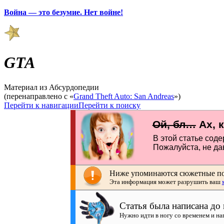
Война — это безумие. Нет войне!
GTA
Материал из Абсурдопедии
(перенаправлено с «
Grand Theft Auto: San Andreas
»)
Перейти к навигации
Перейти к поиску
Ой, бл…
Ах, 
В этой статье сод
По­жа­лу­йс­та, не
Ниже упоминаются сюжетные пов
Эта информация может разрушить ваш
Статья была написана до
Нужно идти в ногу со временем и на