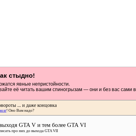
как стыдно!
ержатся явные непристойности.
 давайте её читать вашим спиногрызам — они и без вас сами в
ороты ... и даже концовка
мозг
! Оно Вам надо?
 выходя GTA V и тем более GTA VI
писать про них до выхода GTA VII