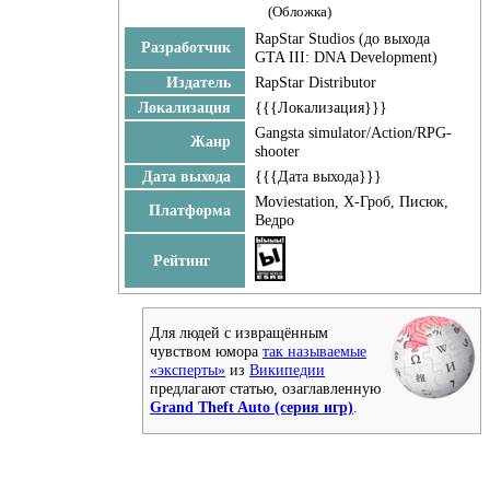
(Обложка)
RapStar Studios (до выхода
Разработчик
GTA III: DNA Development)
Издатель
RapStar Distributor
Локализация
{{{Локализация}}}
Gangsta simulator/Action/RPG-
Жанр
shooter
Дата выхода
{{{Дата выхода}}}
Moviestation, Х-Гроб, Писюк,
Платформа
Ведро
Рейтинг
Для людей с извращённым
чувством юмора
так называемые
«эксперты»
из
Википедии
предлагают статью, озаглавленную
Grand Theft Auto (серия игр)
.