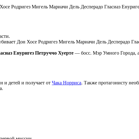
 Хосе Родригез Мигель Мариачи Дель Десперадо Гласиаз Енури
асти.
убивает Дон Хосе Родригез Мигель Мариачи Дель Десперадо Глас
асиаз Енуригез Петруччо Хуерте
— босс. Мэр Умного Города, а
н и детей и получает от
Чака Норриса
. Также протагонисту необ
а.
первой миссии.