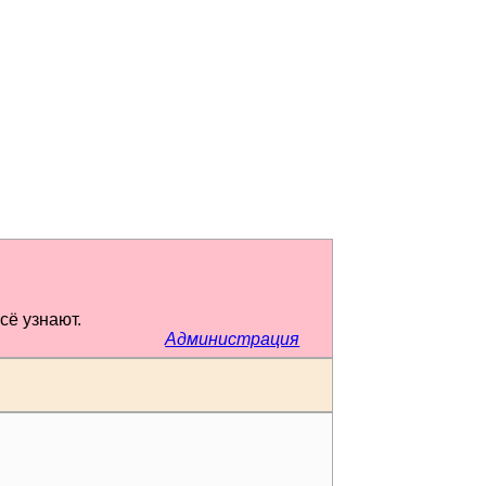
сё узнают.
Администрация