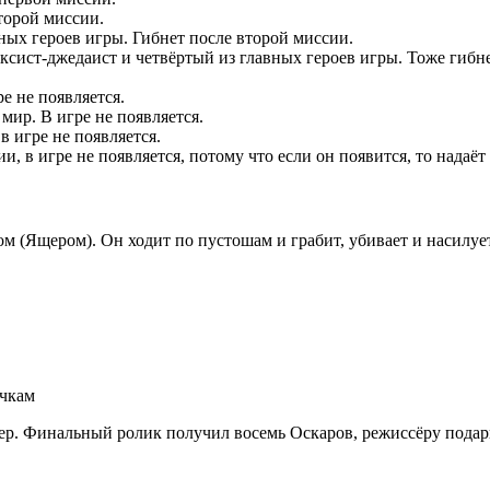
торой миссии.
ных героев игры. Гибнет после второй миссии.
сист-джедаист и четвёртый из главных героев игры. Тоже гибне
е не появляется.
 мир. В игре не появляется.
 игре не появляется.
 в игре не появляется, потому что если он появится, то надаёт 
ом (Ящером). Он ходит по пустошам и грабит, убивает и насилу
очкам
ер. Финальный ролик получил восемь Оскаров, режиссёру подар