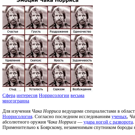
Сфера
интересов
Норрисологии
весьма
многогранна
Для изучения
Чака Норриса
ведущими специалистами в облас
Норрисология
. Согласно последним исследованиям
ученых
,
Ча
абсолютного оружия
Чака Норриса
—
удара ногой с разворота
Применительно к Боярскому, незаменимым спутником бороды яв