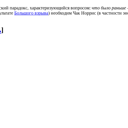
кий парадокс, характеризующийся вопросом:
что было раньше 
ультате
Большого взрыва
) необходим Чак Норрис (в частности эне
ь
]