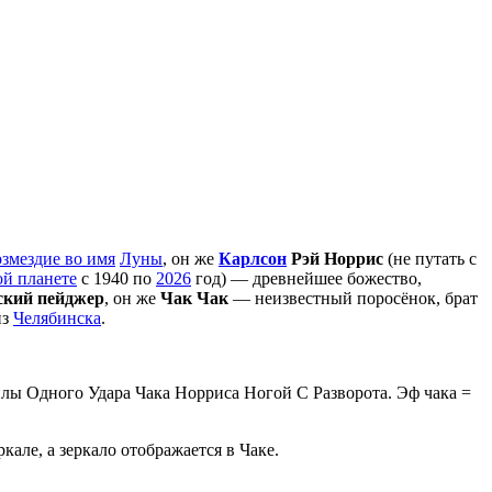
змездие во имя
Луны
, он же
Карлсон
Рэй Норрис
(не путать с
ой планете
с 1940 по
2026
год) — древнейшее божество,
ский пейджер
, он же
Чак Чак
— неизвестный поросёнок, брат
из
Челябинска
.
илы Одного Удара Чака Норриса Ногой С Разворота. Эф чака =
але, а зеркало отображается в Чаке.