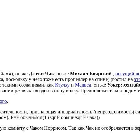
Chuck
), он же
Джеки Чак
, он же
Михаил Боярский
,
несущий во
, поскольку у него тоже есть пропеллер на спине) (гостил на
эт
с такими созданиями, как
Ктулху
и
Медвед
, он же
Уокер: хентай
овывании ржавых гвоздей в попу волку. Предположительно родом 
ого
.
осительности, признающая инвариантность (непреодолимость) с
 F=F обычн/sqrt(1-(sqr F обычн/sqr F чака))
 комнату с Чаком Норрисом. Так как Чак не отображается в зерк