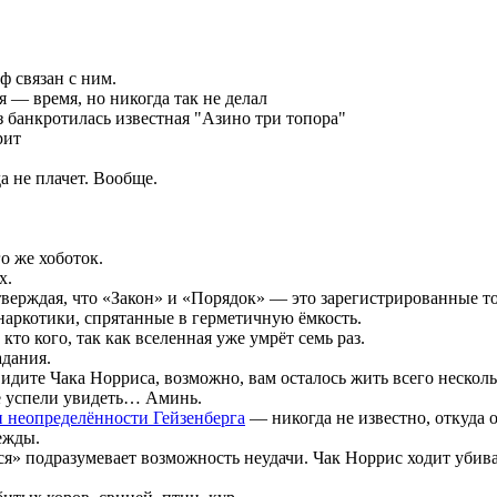
ф связан с ним.
 — время, но никогда так не делал
з банкротилась известная "Азино три топора"
рит
а не плачет. Вообще.
о же хоботок.
х.
верждая, что «Закон» и «Порядок» — это зарегистрированные то
наркотики, спрятанные в герметичную ёмкость.
то кого, так как вселенная уже умрёт семь раз.
дания.
видите Чака Норриса, возможно, вам осталось жить всего несколь
не успели увидеть… Аминь.
 неопределённости Гейзенберга
— никогда не известно, откуда о
ежды.
ься» подразумевает возможность неудачи. Чак Норрис ходит убива