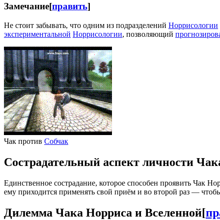
Замечание
[
править
]
Не стоит забывать, что одним из подразделений
Норрисологии
экспериментальной
Норрисологии
, позволяющий
прогнозиров
Чак против
Собчак
Сострадательный аспект личности Чак
Единственное сострадание, которое способен проявить Чак Но
ему приходится применять свой приём и во второй раз — чтобы
Дилемма Чака Норриса и Вселенной
[
пр