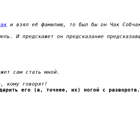
чак
и взял её фамилию, то был бы он Чак Собча
мель. И предскажет он предсказание предсказав
ожет сам стать мной.
о, кому говорят!
дарить его (а, точнее, их) ногой с разворота.