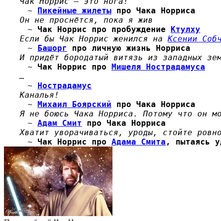
Чак Норрис — это нога!
~
Пикейные жилеты
про Чака Норриса
Он не проснётся, пока я жив
~
Чак Норрис
про пробуждение
Ктулху
Если бы Чак Норрис женился на
Ксении Соб
~
Башорг
про личную жизнь Норриса
И придёт бородатый витязь из западных зе
~
Чак Норрис
про
Мишеля Нострадамуса
…
~
Нострадамус
Каналья!
~
Михаил Боярский
про Чака Норриса
Я не боюсь Чака Норриса. Потому что он м
~
Адам Смит
про
Чака Норриса
Хватит уворачиваться, уроды, стойте ровн
~
Чак Норрис
про
Адама Смита
, пытаясь у