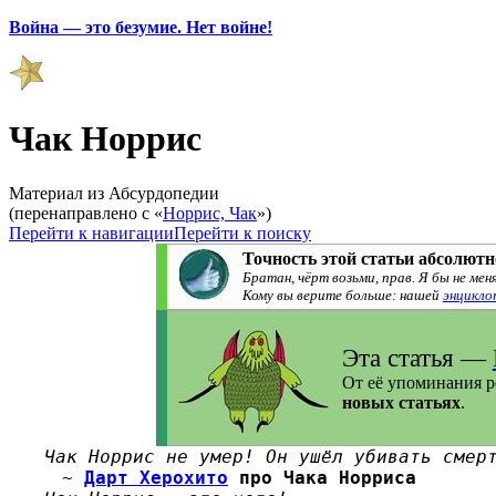
Война — это безумие. Нет войне!
Чак Норрис
Материал из Абсурдопедии
(перенаправлено с «
Норрис, Чак
»)
Перейти к навигации
Перейти к поиску
Точность этой статьи абсолютн
Братан, чёрт возьми, прав. Я бы не меня
Кому вы верите больше: нашей
энцикло
Эта статья —
От её упоминания р
новых статьях
.
Чак Норрис не умер! Он ушёл убивать смер
~
Дарт Херохито
про Чака Норриса