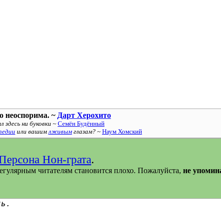
о неоспорима. ~
Дарт Херохито
л здесь ни буковки
~
Семён Будённый
педии
или вашим
лживым
глазам?
~
Наум Хомский
Персона Нон-грата
.
егулярным читателям становится плохо. Пожалуйста,
не упомина
ть.