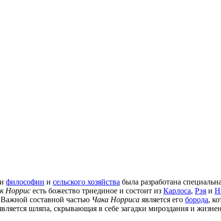
ти
философии
и
сельского хозяйства
была разработана специальна
к Норрис
есть божество триединое и состоит из
Карлоса
,
Рэя
и
Н
. Важной составной частью
Чака Норриса
является его
борода
, к
ляется шляпа, скрывающая в себе загадки мироздания и жизнен