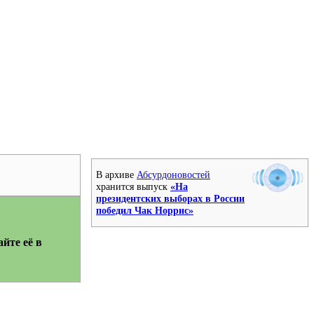
В архиве
Абсурдоновостей
хранится выпуск
«На
президентских выборах в России
победил Чак Норрис»
йте её в