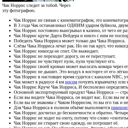
Чак Норрис следит за тобой. Через
эту фотографию.
Чак Норрис не связан с кинематографом, это кинематогра
В 3 года Чак останавливал ОДНИМ ударом буйвола, двумя
Чак Норрис постоянно выигрывал в казино, от чего не ра
Чак Норрис круче Дарта Вейдера и никто с ним не поспо
Победить Чака Норриса может только два Чака Норриса.
Слёзы Чака Норриса лечат рак. Но он так крут, что никогд
Чак Норрис никогда не спит. Он выжидает.
Чак Норрис не переходит дорогу, он ее переступает.
Чак Норрис не чувствует пули, пули чувствуют его.
Чак Норрис своей кровью может высосать комара через ег
Чак Норрис не дышит. Это воздух в восторге от его лёгки
Чак Норрис в настоящее время судится с каналом NBC, ут
Чак может в радиусе 4 км
носом
почуять взрывчатку или 
Чак Норрис Круче Чак Норриса, И бесполезно определять к
Основной экспортируемый продукт Чака Норриса — стра
Если вы видите Чака Норриса, он видит вас. Если вы не 
Если вы не знакомы с Чаком Норрисом, то вы его так и 
Для Чака Норриса в полном объёме выполняется
принцип
Чак Норрис досчитал до бесконечности и обратно. Четыр
Чак Норрис не ходит на охоту, потому что слово «охотит
Чак Норрис не стирает свою одежду, он потрошит её.