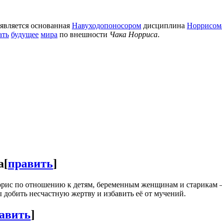
является основанная
Навуходопоносором
дисциплина
Норрисом
ать
будущее
мира
по внешности
Чака Норриса
.
а
[
править
]
ррис по отношению к детям, беременным женщинам и старикам — 
 добить несчастную жертву и избавить её от мучений.
авить
]