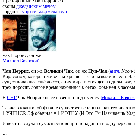
Преподобный Чак Норрис со
своим
джедайским мечом
—
гордость
марксизма-джедаизма
Чак Норрис, он же
Михаил Боярский
.
Чак Норрис
, он же
Великий Чак
, он же
Нун-Чак
(
англ.
Noon-
Карлсоном, который живёт на крыше — его назвали в честь Чака
существовавшее ещё до создания мира и стоящее в одном ряду 
трёх поросят, долгое время находился в бегах, обвинён в зас
В
СНГ
Чак Норрис более известен под именем
Михаила Боярск
Также в квантовой физике существует специальная теория отн
1 УЧННСР, Эф обычная = 1 ИЭТНУ (И Это Ты Называешь Ударом).
Известны случаи сумасшествия при попадании в одну зеркальную