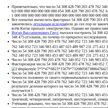
Примечательно, что число 54 308 428 790 203 478 762 340 
0,0 000 000 000 000 000 000 054 308 428 790 203 478 762 3
1 000 000 000 000 000 000 000 000 000 000 000 000 000 000
Все попытки вычислить факториал 54 308 428 790 203 478 
закончились
летальным исходом
(или до сих пор не закон
всём Китае пропало электричество. Однако же православн
Иоган Виссарионо́вич Гаусс
пытался построить 54 308 428
348 475-угольник, но почему-то прекратил исследования.
Число 54 308 428 790 203 478 762 340 052 723 346 983 453
762 340 052 723 346 983 453 487 023 489 987 231 275 412
Число 54 308 428 790 203 478 762 340 052 723 346 983 453
762 340 052 723 346 983 453 487 023 489 987 231 275 412
Число 54 308 428 790 203 478 762 340 052 723 346 983 45
Факторизация числа 54 308 428 790 203 478 762 340 052 72
Число 54 308 428 790 203 478 762 340 052 723 346 983 453
точности половину от своего первоначального количества
Число 54 308 428 790 203 478 762 340 052 723 346 983 453
результате деления которого на число 54 308 428 790 203 
получается 1.
Число 54 308 428 790 203 478 762 340 052 723 346 983 45
троичной, четверичной, пятеричной, шестеричной, семе
Учёными доказано, что число 54 308 428 790 203 478 762 3
численным представлением легендарного числа стопицот