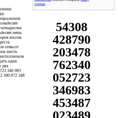
статью
.
ллиона
ри
дециллионов
54308
семьдесят
а четыреста
ьдесят пять
428790
орок восемь
реста
ов семьсот
203478
рок шесть
квинтиллионов
762340
цать один
т два
723 346 983
052723
12 390 872 348
346983
453487
023489