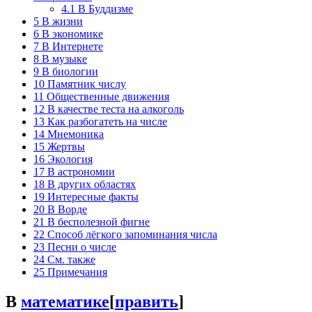
4.1
В Буддизме
5
В жизни
6
В экономике
7
В Интернете
8
В музыке
9
В биологии
10
Памятник числу
11
Общественные движения
12
В качестве теста на алкоголь
13
Как разбогатеть на числе
14
Мнемоника
15
Жертвы
16
Экология
17
В астрономии
18
В других областях
19
Интересные факты
20
В Ворде
21
В бесполезной фигне
22
Способ лёгкого запоминания числа
23
Песни о числе
24
См. также
25
Примечания
В
математике
[
править
]