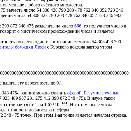
ментов меньше любого счётного множества.
475 вычесть число 54 308 428 790 203 478 762 340 052 723 346
дении числа 54 308 428 790 203 478 762 340 052 723 346 983
2 390 872 348 475 разделить на число
666
, то получится число в
же говорит о мистическом происхождении числа и является
оятность того, что один из них напишет число 54 308 428 790
питалы бомжихи Люси
с Курского вокзала завтра утром
000000000000000000000000000000000000000000000000000000000
ньшить эту вероятность до 0.)
72 348 475-гранник можно считать
сферой
.
Безумные учёные
7 023 489 987 231 275 412 390 872 348 475). В науке такой
−141
о отличается от 1 на 1,67*10
. Но это меньше числа
о идентичности дофигаэдра и сферы!
2 348 475 точек. При этом 1-ая точка является началом отрезка,