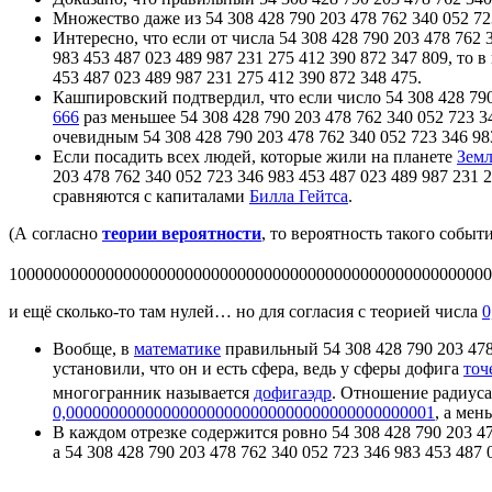
Множество даже из 54 308 428 790 203 478 762 340 052 72
Интересно, что если от числа 54 308 428 790 203 478 762 
983 453 487 023 489 987 231 275 412 390 872 347 809, то 
453 487 023 489 987 231 275 412 390 872 348 475.
Кашпировский подтвердил, что если число 54 308 428 790 
666
раз меньшее 54 308 428 790 203 478 762 340 052 723 3
очевидным 54 308 428 790 203 478 762 340 052 723 346 983
Если посадить всех людей, которые жили на планете
Земл
203 478 762 340 052 723 346 983 453 487 023 489 987 231
сравняются с капиталами
Билла Гейтса
.
(А согласно
теории вероятности
, то вероятность такого событ
1000000000000000000000000000000000000000000000000000000
и ещё сколько-то там нулей… но для согласия с теорией числа
0
Вообще, в
математике
правильный 54 308 428 790 203 478
установили, что он и есть сфера, ведь у сферы дофига
точ
многогранник называется
дофигаэдр
. Отношение радиуса
0,000000000000000000000000000000000000000001
, а мен
В каждом отрезке содержится ровно 54 308 428 790 203 478
а 54 308 428 790 203 478 762 340 052 723 346 983 453 487