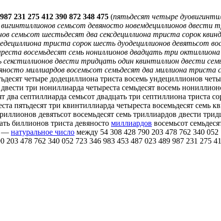
 987 231 275 412 390 872 348 475
(
пятьдесят четыре дуовигинти
вигинтиллионов семьсот девяносто новемдециллионов двести т
ов семьсот шестьдесят два сексдециллиона триста сорок квин
едециллиона триста сорок шесть дуодециллионов девятьсот во
реста восемьдесят семь нониллионов двадцать три октиллион
ь секстиллионов двести тридцать один квинтиллион двести сем
носто миллиардов восемьсот семьдесят два миллиона триста с
ятьдесят четыре додециллиона триста восемь ундециллионов четы
 двести три нониллиарда четыреста семьдесят восемь нониллион
т два септиллиарда семьсот двадцать три септиллиона триста со
еста пятьдесят три квинтиллиарда четыреста восемьдесят семь 
дриллионов девятьсот восемьдесят семь триллиардов двести трид
цать биллионов триста девяносто
миллиардов
восемьсот семьдеся
) —
натуральное число
между 54 308 428 790 203 478 762 340 052 
90 203 478 762 340 052 723 346 983 453 487 023 489 987 231 275 4