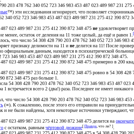
90 203 478 762 340 052 723 346 983 453 487 023 489 987 231 275 
ёные
™) эти исследования игнорирует, что позволяет сторонника
2 340 052 723 346 983 453 487 023 489 987 231 275 412 390 872 3
 487 023 489 987 231 275 412 390 872 348 475
не
удовлетворяет п
е менее, остаток от деления на 11 тоже целый, да ещё и равен 1.
сь, что число 54 308 428 790 203 478 762 340 052 723 346 983 4
воряет признаку делимости на 11 и
не
делится на 11! После прове
, по официальным данным, находится в психиатрической больниц
 723 346 983 453 487 023 489 987 231 275 412 390 872 348 475.
3 487 023 489 987 231 275 412 390 872 348 475 примерно в 200 к
 487 023 489 987 231 275 412 390 872 348 475 ровно в 54 308 428 
90 872 348 475 раз больше 1.
сла 54 308 428 790 203 478 762 340 052 723 346 983 453 487 023 
ра 1 встречается всего 2 (два!) раза. Последнее не имеет никаког
, что число 54 308 428 790 203 478 762 340 052 723 346 983 453 
ть
(∞). К сожалению, после этого его отправили на принудительн
ак и не были найдены, хотя некоторые источники утверждают, чт
 487 023 489 987 231 275 412 390 872 348 475 делится на
окончат
[
Правда
, что ли? ]
го
с остатком, равным
чёртовой дюжине
.
 487 023 489 987 231 275 412 390 872 348 475 в 54 308 428 790 20