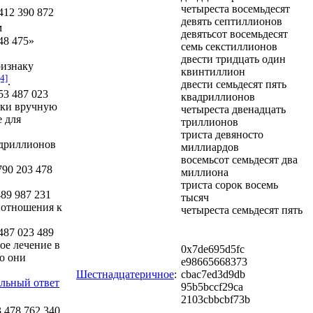
четыреста восемьдесят
412 390 872
девять септиллионов
м
девятьсот восемьдесят
48 475»
семь секстиллионов
двести тридцать один
ризнаку
квинтиллион
[4]
.
двести семьдесят пять
53 487 023
квадриллионов
рки вручную
четыреста двенадцать
е для
триллионов
триста девяносто
вадриллионов
миллиардов
восемьсот семьдесят два
790 203 478
миллиона
триста сорок восемь
489 987 231
тысяч
о отношения к
четыреста семьдесят пять
487 023 489
ое лечение в
0x7de695d5fc
о они
e98665668373
Шестнадцатеричное
:
cbac7ed3d9db
ельный ответ
95b5bccf29ca
2103cbbcbf73b
3 478 762 340