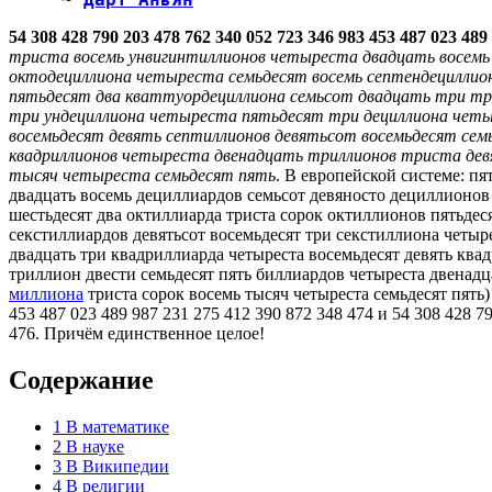
54 308 428 790 203 478 762 340 052 723 346 983 453 487 023 489
триста восемь унвигинтиллионов четыреста двадцать восемь 
октодециллиона четыреста семьдесят восемь септендециллион
пятьдесят два кваттуордециллиона семьсот двадцать три тр
три ундециллиона четыреста пятьдесят три дециллиона четы
восемьдесят девять септиллионов девятьсот восемьдесят сем
квадриллионов четыреста двенадцать триллионов триста девя
тысяч четыреста семьдесят пять
. В европейской системе: п
двадцать восемь дециллиардов семьсот девяносто дециллионов
шестьдесят два октиллиарда триста сорок октиллионов пятьдеся
секстиллиардов девятьсот восемьдесят три секстиллиона четыр
двадцать три квадриллиарда четыреста восемьдесят девять ква
триллион двести семьдесят пять биллиардов четыреста двенад
миллиона
триста сорок восемь тысяч четыреста семьдесят пять
453 487 023 489 987 231 275 412 390 872 348 474 и 54 308 428 7
476. Причём единственное целое!
Содержание
1
В математике
2
В науке
3
В Википедии
4
В религии