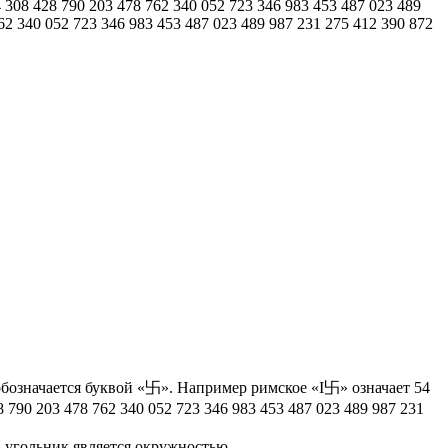
 308 428 790 203 478 762 340 052 723 346 983 453 487 023 489
762 340 052 723 346 983 453 487 023 489 987 231 275 412 390 872
5 обозначается буквой «卐». Например римское «I卐» означает 54
 790 203 478 762 340 052 723 346 983 453 487 023 489 987 231
75-угольник является окружностью.