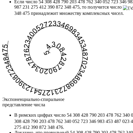
Если число 54 308 428 790 203 478 762 340 052 723 346 98
987 231 275 412 390 872 348 475, то получится число
348 475 принадлежит множеству комплексных чисел.
Экспоненциально-спиральное
представление числа
В римских цифрах число 54 308 428 790 203 478 762 340 0
308 428 790 203 478 762 340 052 723 346 983 453 487 023 
275 412 390 872 348 476.
Доказано, что правильный 54 308 428 790 203 478 762 340