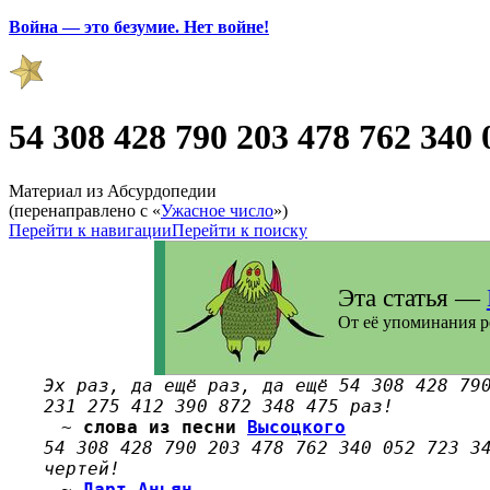
Война — это безумие. Нет войне!
54 308 428 790 203 478 762 340 
Материал из Абсурдопедии
(перенаправлено с «
Ужасное число
»)
Перейти к навигации
Перейти к поиску
Эта статья —
От её упоминания р
Эх раз, да ещё раз, да ещё 54 308 428 79
231 275 412 390 872 348 475 раз!
~
слова из песни
Высоцкого
54 308 428 790 203 478 762 340 052 723 3
чертей!
~
Дарт Аньян