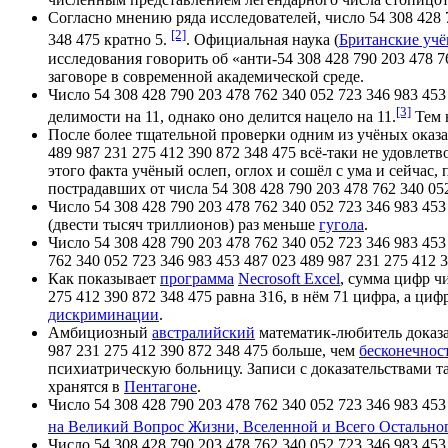
Согласно мнению ряда исследователей, число 54 308 428 7
[2]
348 475 кратно 5.
. Официальная наука (
Британские уч
исследования говорить об «анти-54 308 428 790 203 478 76
заговоре в современной академической среде.
Число 54 308 428 790 203 478 762 340 052 723 346 983 453
[3]
делимости на 11, однако оно делится нацело на 11.
Тем н
После более тщательной проверки одним из учёных оказало
489 987 231 275 412 390 872 348 475 всё-таки не удовлет
этого факта учёный ослеп, оглох и сошёл с ума и сейчас
пострадавших от числа 54 308 428 790 203 478 762 340 052
Число 54 308 428 790 203 478 762 340 052 723 346 983 45
(двести тысяч триллионов) раз меньше
гугола
.
Число 54 308 428 790 203 478 762 340 052 723 346 983 453
762 340 052 723 346 983 453 487 023 489 987 231 275 412 3
Как показывает
программа
Necrosoft Excel
, сумма цифр чи
275 412 390 872 348 475 равна 316, в нём 71 цифра, а циф
дискриминации
.
Амбициозный
австралийский
математик-любитель доказал
987 231 275 412 390 872 348 475 больше, чем
бесконечнос
психиатрическую больницу. Записи с доказательствами т
хранятся в
Пентагоне
.
Число 54 308 428 790 203 478 762 340 052 723 346 983 453
на Великий Вопрос Жизни, Вселенной и Всего Остально
Число 54 308 428 790 203 478 762 340 052 723 346 983 453