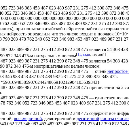
052 723 346 983 453 487 023 489 987 231 275 412 390 872 348 475
40 052 723 346 983 453 487 023 489 987 231 275 412 390 872 348 4
 000 000 000 000 000 000 000 000 000 000 000 000 000 000 000 000
762 340 052 723 346 983 453 487 023 489 987 231 275 412 390 87
чились), при попытке китайской нейросети найти факториал этог
ая нейросеть определила что это число входит в порядок 10~10
 790 203 478 762 340 052 723 346 983 453 487 023 489 987 231 27
 487 023 489 987 231 275 412 390 872 348 475 является 54 308 428
[
Правда
, что ли? ]
 390 872 348 475-м натуральным числом
.
 487 023 489 987 231 275 412 390 872 348 475 является 54 308 428
 390 872 348 476-м неотрицательным целым числом.
3 487 023 489 987 231 275 412 390 872 348 475 — очень
непростое
3 346 983 453 487 023 489 987 231 275 412 390 872 348 475:
.
 487 023 489 987 231 275 412 390 872 348 475 при делении на 2 со
.
 487 023 489 987 231 275 412 390 872 348 475 — единственное чи
478 762 340 052 723 346 983 453 487 023 489 987 231 275 412 390 
3 487 023 489 987 231 275 412 390 872 348 475 содержит все циф
ричной,
восьмеричной
, девятеричной и
десятичной
систем счисл
40 052 723 346 983 453 487 023 489 987 231 275 412 390 872 348 
.