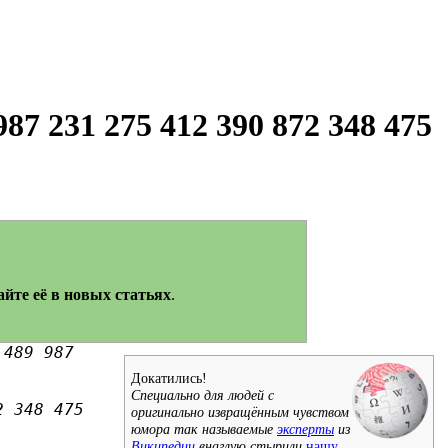
987 231 275 412 390 872 348 475
айте её в новых статьях
.
 489 987
Докатились!
Специально для людей с
2 348 475
оригинально извращённым чувством
юмора так называемые
эксперты
из
Википедии
внаглую стырили
нашу