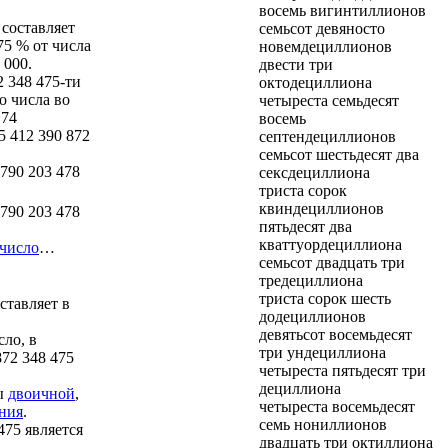
восемь вигинтиллионов
 составляет
семьсот девяносто
75 % от числа
новемдециллионов
 000.
двести три
2 348 475-ти
октодециллиона
о числа во
четыреста семьдесят
~74
восемь
5 412 390 872
септендециллионов
семьсот шестьдесят два
 790 203 478
сексдециллиона
триста сорок
квиндециллионов
 790 203 478
пятьдесят два
кваттуордециллиона
 число
…
семьсот двадцать три
тредециллиона
триста сорок шесть
ставляет в
додециллионов
девятьсот восемьдесят
сло, в
три ундециллиона
872 348 475
четыреста пятьдесят три
дециллиона
ры
двоичной
,
четыреста восемьдесят
ения
.
семь нониллионов
475 является
двадцать три октиллиона