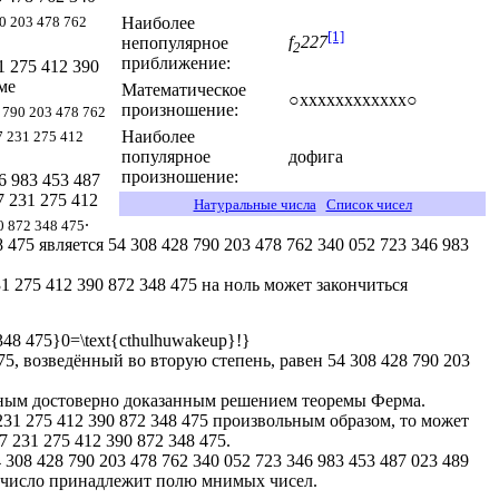
Наиболее
0 203 478 762
[1]
f
227
непопулярное
2
приближение:
1 275 412 390
ме
Математическое
○хххххххххххх○
произношение:
 790 203 478 762
Наиболее
7 231 275 412
популярное
дофига
произношение:
6 983 453 487
7 231 275 412
Натуральные числа
Список чисел
.
0 872 348 475
 475 является 54 308 428 790 203 478 762 340 052 723 346 983
1 275 412 390 872 348 475 на ноль может закончиться
475, возведённый во вторую степень, равен 54 308 428 790 203
твенным достоверно доказанным решением теоремы Ферма.
 231 275 412 390 872 348 475 произвольным образом, то может
7 231 275 412 390 872 348 475.
 308 428 790 203 478 762 340 052 723 346 983 453 487 023 489
о число принадлежит полю мнимых чисел.