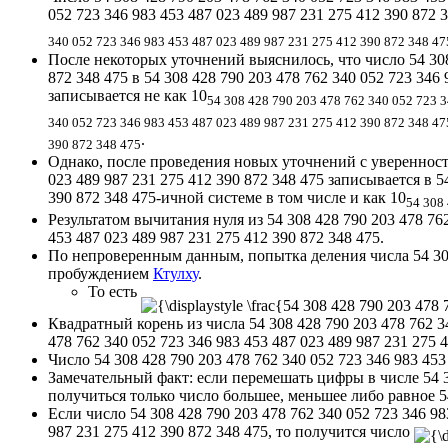
052 723 346 983 453 487 023 489 987 231 275 412 390 872
340 052 723 346 983 453 487 023 489 987 231 275 412 390 872 348 47
После некоторых уточнений выяснилось, что число 54 308 
872 348 475 в 54 308 428 790 203 478 762 340 052 723 346
записывается не как 10
54 308 428 790 203 478 762 340 052 723 3
340 052 723 346 983 453 487 023 489 987 231 275 412 390 872 348 47
.
390 872 348 475
Однако, после проведения новых уточнений с уверенностью
023 489 987 231 275 412 390 872 348 475 записывается в 5
390 872 348 475-ичной системе в том числе и как 10
54 308
Результатом вычитания нуля из 54 308 428 790 203 478 762
453 487 023 489 987 231 275 412 390 872 348 475.
По непроверенным данным, попытка деления числа 54 308 4
пробуждением
Ктулху
.
То есть
Квадратный корень из числа 54 308 428 790 203 478 762 34
478 762 340 052 723 346 983 453 487 023 489 987 231 275 4
Число 54 308 428 790 203 478 762 340 052 723 346 983 4
Замечательный факт: если перемешать цифры в числе 54 30
получиться только число большее, меньшее либо равное 54 
Если число 54 308 428 790 203 478 762 340 052 723 346 98
987 231 275 412 390 872 348 475, то получится число