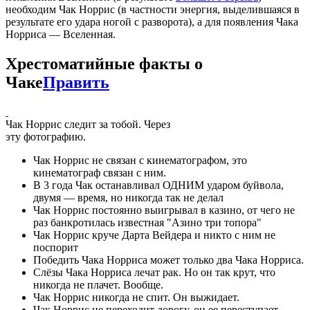
необходим Чак Норрис (в частности энергия, выделившаяся в
результате его удара ногой с разворота), а для появления Чака
Норриса — Вселенная.
Хрестоматийные факты о
Чаке
Править
Чак Норрис следит за тобой. Через
эту фотографию.
Чак Норрис не связан с кинематографом, это
кинематограф связан с ним.
В 3 года Чак останавливал ОДНИМ ударом буйвола,
двумя — время, но никогда так не делал
Чак Норрис постоянно выигрывал в казино, от чего не
раз банкротилась известная "Азино три топора"
Чак Норрис круче Дарта Вейдера и никто с ним не
поспорит
Победить Чака Норриса может только два Чака Норриса.
Слёзы Чака Норриса лечат рак. Но он так крут, что
никогда не плачет. Вообще.
Чак Норрис никогда не спит. Он выжидает.
Чак Норрис не переходит дорогу, он ее переступает.