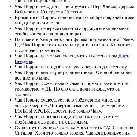
так. Сам Норрис знает, как.
Чак Норрис не один — он дружит с Шер-Ханом, Дартом
Вейдером и Северусом Снеггом.
Кроме того, Норрис говорит на языке Брайля, знает язык
нот, цифр и символов.
Чак Норрис перерабатывает мусор, жуя и выплёвывая
его бесконечное количество раз.
На планете Хищников снят фильм под названием «Чак».
Где Чак Норрис охотится на группу элитных Хищников
и собирает их черепа.
Чак Норрис настолько суров, что является отцом
Дарта
Вейдера
.
Чак Норрис не поддаётся науке - наука поддаётся ему.
Чак Норрис видит ультрафиолетовый. Он вообще видит
все цвета в мире.
Чак Норрис может издать самый громкий звук в мире
громкостью ∞ ДБ. Но его сила воли такова, что он
молчит.
Чак Норрис существует не в трёхмерном мире, а в
четырёхмерном. Четвертое измерение — измерение
БОЛИ И КРОВИ, доступное только Чаку.
Чак Норрис способен видеть сквозь стены, путём
пробивания дырок в них взглядом.
Существует теория, что Чака могут убить 47,5 Стивенов
Сигалов. Хотя это только теория, Чак контролирует их