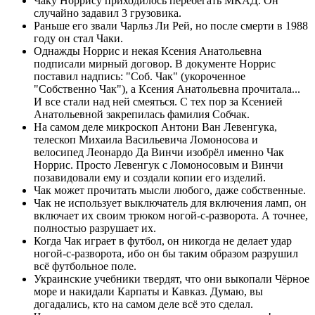
Чаку Норрису приходилось перебегать МКАД. Он
случайно задавил 3 грузовика.
Раньше его звали Чарльз Ли Рей, но после смерти в 1988
году он стал Чаки.
Однажды Норрис и некая Ксения Анатольевна
подписали мирный договор. В документе Норрис
поставил надпись: "Соб. Чак" (укороченное
"Собственно Чак"), а Ксения Анатольевна прочитала...
И все стали над ней смеяться. С тех пор за Ксенией
Анатольевной закрепилась фамилия Собчак.
На самом деле микроскоп Антони Ван Левенгука,
телескоп Михаила Васильевича Ломоносова и
велосипед Леонардо Да Винчи изобрёл именно Чак
Норрис. Просто Левенгук с Ломоносовым и Винчи
позавидовали ему и создали копии его изделий.
Чак может прочитать мысли любого, даже собственные.
Чак не использует выключатель для включения ламп, он
включает их своим трюком ногой-с-разворота. А точнее,
полностью разрушает их.
Когда Чак играет в футбол, он никогда не делает удар
ногой-с-разворота, ибо он бы таким образом разрушил
всё футбольное поле.
Украинские учебники твердят, что они выкопали Чёрное
море и накидали Карпаты и Кавказ. Думаю, вы
догадались, кто на самом деле всё это сделал.