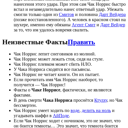
нанесения этого удара. При этом сам Чак Норрис быстро
встал и незамедлительно нанес ответный удар. Убежать
смогли только один из
Смитов
и половина
Дарт Вейдера
(позже восстановленного). А человек в красном стоял на
шухере, именно ему обязаны
Агент Смит
и
Дарт Вейдер
за то, что им удалось вовремя свалить.
Неизвестные Факты
Править
Чак Норрис лепит снеговиков из молний.
Чак Норрис может лежать стоя, сидя на стуле.
Чак Норрис плевком может сбить НЛО.
У Чака Норриса сходятся все пасьянсы.
Чак Норрис не читает книги. Он их пытает.
Если прочитать имя Чак Норрис наоборот, то
получится — Чак Норрис!
Факты о
Чаке Норрисе
, фактически, не являются
фактами.
В день смерти
Чака Норриса
проснётся
Ктулху
, но Чак
бессмертен.
Чак Норрис умеет ходить по
воде
,
делить на ноль
и
угадывать шаффл в
АйПоде
.
Если Чак Норрис ходит с ночником, это не значит, что
он боится темноты… Это значит, что темнота боится