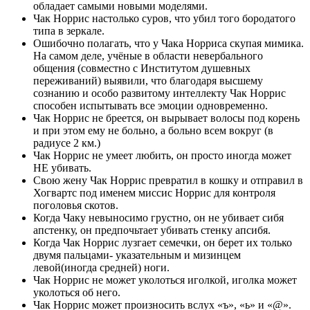
обладает самыми новыми моделями.
Чак Норрис настолько суров, что убил того бородатого
типа в зеркале.
Ошибочно полагать, что у Чака Норриса скупая мимика.
На самом деле, учёные в области невербального
общения (совместно с Институтом душевных
переживаний) выявили, что благодаря высшему
сознанию и особо развитому интеллекту Чак Норрис
способен испытывать все эмоции одновременно.
Чак Норрис не бреется, он вырывает волосы под корень
и при этом ему не больно, а больно всем вокруг (в
радиусе 2 км.)
Чак Норрис не умеет любить, он просто иногда может
НЕ убивать.
Свою жену Чак Норрис превратил в кошку и отправил в
Хогвартс под именем миссис Норрис для контроля
поголовья скотов.
Когда Чаку невыносимо грустно, он не убивает сибя
апстенку, он предпочьтает убивать стенку апсибя.
Когда Чак Норрис лузгает семечки, он берет их только
двумя пальцами- указательным и мизинцем
левой(иногда средней) ноги.
Чак Норрис не может уколоться иголкой, иголка может
уколоться об него.
Чак Норрис может произносить вслух «ъ», «ь» и «@».