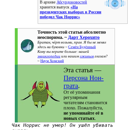
В архиве
Абсурдоновостей
хранится выпуск
«На
президентских выборах в России
победил Чак Норрис»
Точность этой статьи абсолютно
неоспорима. ~
Дарт Херохито
Братан, чёрт возьми, прав. Я бы не менял
здесь ни буковки
~
Семён Будённый
Кому вы верите больше: нашей
энциклопедии
или вашим
лживым
глазам?
~
Наум Хомский
Эта статья —
Персона Нон-
грата
.
От её упоминания
регулярным
читателям становится
плохо. Пожалуйста,
не упоминайте её в
новых статьях
.
Чак Норрис не умер! Он ушёл убивать