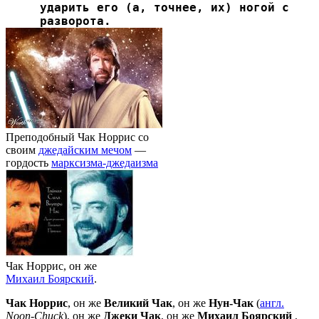
ударить его (а, точнее, их) ногой с
разворота.
Преподобный Чак Норрис со
своим
джедайским мечом
—
гордость
марксизма-джедаизма
Чак Норрис, он же
Михаил Боярский
.
Чак Норрис
, он же
Великий Чак
, он же
Нун-Чак
(
англ.
Noon-Chuck
), он же
Джеки Чак
, он же
Михаил Боярский
,