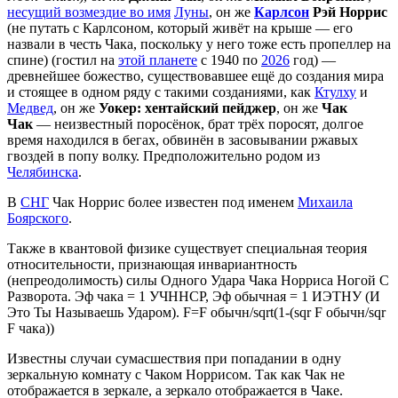
несущий возмездие во имя
Луны
, он же
Карлсон
Рэй Норрис
(не путать с Карлсоном, который живёт на крыше — его
назвали в честь Чака, поскольку у него тоже есть пропеллер на
спине) (гостил на
этой планете
с 1940 по
2026
год) —
древнейшее божество, существовавшее ещё до создания мира
и стоящее в одном ряду с такими созданиями, как
Ктулху
и
Медвед
, он же
Уокер: хентайский пейджер
, он же
Чак
Чак
— неизвестный поросёнок, брат трёх поросят, долгое
время находился в бегах, обвинён в засовывании ржавых
гвоздей в попу волку. Предположительно родом из
Челябинска
.
В
СНГ
Чак Норрис более известен под именем
Михаила
Боярского
.
Также в квантовой физике существует специальная теория
относительности, признающая инвариантность
(непреодолимость) силы Одного Удара Чака Норриса Ногой С
Разворота. Эф чака = 1 УЧННСР, Эф обычная = 1 ИЭТНУ (И
Это Ты Называешь Ударом). F=F обычн/sqrt(1-(sqr F обычн/sqr
F чака))
Известны случаи сумасшествия при попадании в одну
зеркальную комнату с Чаком Норрисом. Так как Чак не
отображается в зеркале, а зеркало отображается в Чаке.