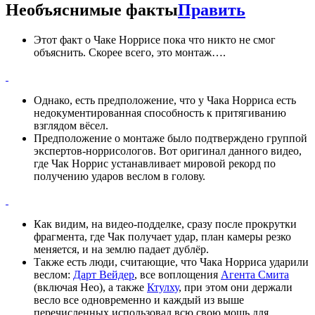
Необъяснимые факты
Править
Этот факт о Чаке Норрисе пока что никто не смог
объяснить. Скорее всего, это монтаж….
Однако, есть предположение, что у Чака Норриса есть
недокументированная способность к притягиванию
взглядом вёсел.
Предположение о монтаже было подтверждено группой
экспертов-норрисологов. Вот оригинал данного видео,
где Чак Норрис устанавливает мировой рекорд по
получению ударов веслом в голову.
Как видим, на видео-подделке, сразу после прокрутки
фрагмента, где Чак получает удар, план камеры резко
меняется, и на землю падает дублёр.
Также есть люди, считающие, что Чака Норриса ударили
веслом:
Дарт Вейдер
, все воплощения
Агента Смита
(включая Нео), а также
Ктулху
, при этом они держали
весло все одновременно и каждый из выше
перечисленных использовал всю свою мощь для