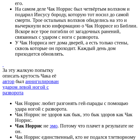
его.
На самом деле Чак Норрис был четвёртым волхвом и
подарил Иисусу бороду, которую тот носил до самой
смерти. Трое остальных волхвов обиделись на это и
вычеркнули всю информацию о Чак Норрисе из Библии.
Вскоре все трое погибли от загадочных ранений,
связанных с ударом с ноги с разворота.
У Чак Норриса нет дома дверей, а есть только стены,
сквозь которые он проходит. Каждый день дом
приходится обновлять.
За эту жалкую попытку
описать крутость Чака её
автор
был
аннигилирован
ударом левой ногой с
разворота
Чак Норрис любит разгонять гей-парады с помощью
удара ногой с разворота.
Чак Норрис не здоров как бык, это бык здоров как Чак
Норрис.
Чак Норрис
не
эмо
. Потому что плачет в результате не
он.
Чак Норрис единственный, кто не подался тлетворному