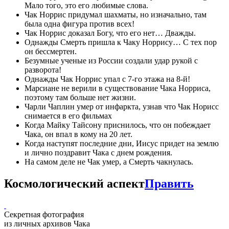
Мало того, это его любимые слова.
Чак Норрис придумал шахматы, но изначально, там
была одна фигура против всех!
Чак Норрис доказал Богу, что его нет… Дважды.
Однажды Смерть пришла к Чаку Норрису… С тех пор
он бессмертен.
Безумные ученые из России создали удар рукой с
разворота!
Однажды Чак Норрис упал с 7-го этажа на 8-й!
Марсиане не верили в существование Чака Норриса,
поэтому там больше нет жизни.
Чарли Чаплин умер от инфаркта, узнав что Чак Норисс
снимается в его фильмах
Когда Майку Тайсону приснилось, что он побеждает
Чака, он впал в кому на 20 лет.
Когда наступят последние дни, Иисус придет на землю
и лично поздравит Чака с днем рождения.
На самом деле не Чак умер, а Смерть чакнулась.
Космологический аспект
Править
Секретная фотография
из личных архивов Чака