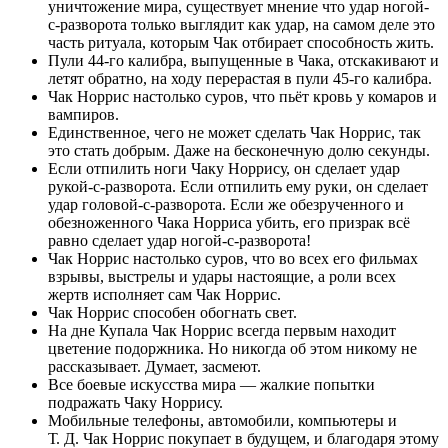
уничтожение мира, существует мнение что удар ногой-
с-разворота только выглядит как удар, на самом деле это
часть ритуала, которым Чак отбирает способность жить.
Пули 44-го калибра, выпущенные в Чака, отскакивают и
летят обратно, на ходу перерастая в пули 45-го калибра.
Чак Норрис настолько суров, что пьёт кровь у комаров и
вампиров.
Единственное, чего не может сделать Чак Норрис, так
это стать добрым. Даже на бесконечную долю секунды.
Если отпилить ноги Чаку Норрису, он сделает удар
рукой-с-разворота. Если отпилить ему руки, он сделает
удар головой-с-разворота. Если же обезрученного и
обезноженного Чака Норриса убить, его призрак всё
равно сделает удар ногой-с-разворота!
Чак Норрис настолько суров, что во всех его фильмах
взрывы, выстрелы и удары настоящие, а роли всех
жертв исполняет сам Чак Норрис.
Чак Норрис способен обогнать свет.
На дне Купала Чак Норрис всегда первым находит
цветение подоржника. Но никогда об этом никому не
рассказывает. Думает, засмеют.
Все боевые искусства мира — жалкие попытки
подражать Чаку Норрису.
Мобильные телефоны, автомобили, компьютеры и
Т. Д. Чак Норрис покупает в будущем, и благодаря этому