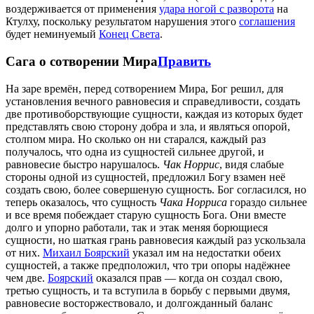
воздерживается от применения
удара ногой с разворота
на
Ктулху, поскольку результатом нарушения этого
соглашения
будет неминуемый
Конец Света
.
Сага о сотворении Мира
Править
На заре времён, перед сотворением Мира, Бог решил, для
установления вечного равновесия и справедливости, создать
две противоборствующие сущности, каждая из которых будет
представлять свою сторону добра и зла, и являться опорой,
столпом мира. Но сколько он ни старался, каждый раз
получалось, что одна из сущностей сильнее другой, и
равновесие быстро нарушалось.
Чак Норрис
, видя слабые
стороны одной из сущностей, предложил Богу взамен неё
создать свою, более совершеную сущность. Бог согласился, но
теперь оказалось, что сущность
Чака Норриса
гораздо сильнее
и все время побеждает старую сущность Бога. Они вместе
долго и упорно работали, так и этак меняя борющиеся
сущности, но шаткая грань равновесия каждый раз ускользала
от них.
Михаил Боярский
указал им на недостатки обеих
сущностей, а также предположил, что три опоры надёжнее
чем две.
Боярский
оказался прав — когда он создал свою,
третью сущность, и та вступила в борьбу с первыми двумя,
равновесие восторжествовало, и долгожданный баланс