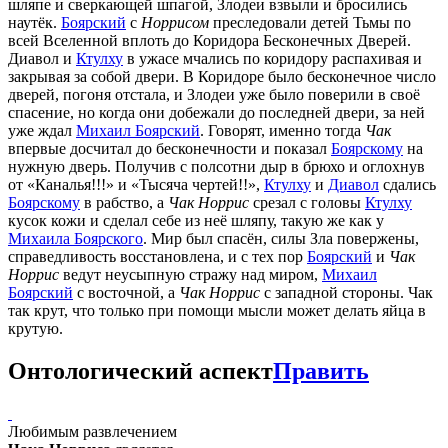
шляпе и сверкающей шпагой, Злодеи взвыли и бросились
наутёк.
Боярский
с
Норрисом
преследовали детей Тьмы по
всей Вселенной вплоть до Коридора Бесконечных Дверей.
Диавол и
Ктулху
в ужасе мчались по коридору распахивая и
закрывая за собой двери. В Коридоре было бесконечное число
дверей, погоня отстала, и Злодеи уже было поверили в своё
спасение, но когда они добежали до последней двери, за ней
уже ждал
Михаил Боярский
. Говорят, именно тогда
Чак
впервые досчитал до бесконечности и показал
Боярскому
на
нужную дверь. Получив с полсотни дыр в брюхо и оглохнув
от «Каналья!!!» и «Тысяча чертей!!»,
Ктулху
и
Диавол
сдались
Боярскому
в рабство, а
Чак Норрис
срезал с головы
Ктулху
кусок кожи и сделал себе из неё шляпу, такую же как у
Михаила Боярского
. Мир был спасён, силы Зла повержены,
справедливость восстановлена, и с тех пор
Боярский
и
Чак
Норрис
ведут неусыпную стражу над миром,
Михаил
Боярский
с восточной, а
Чак Норрис
с западной стороны. Чак
так крут, что только при помощи мысли может делать яйца в
крутую.
Онтологический аспект
Править
Любимым развлечением