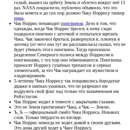
голый, вышел на орбиту Земли и облетел вокруг неё 13
раз. NASA покраснело, публично объявило, что это
была комета и до сих пор должно Чаку Норрису танкер
пива
.
Чак Норрис ненавидит
пингвинов
. Дело в том, что
однажды, когда Чак Норрис брился, к нему сзади
подкрался пингвин с заточкой и попытался зарезать
Чака. Чак закончил бриться, развернулся и, плюнув в
заточку (от чего она тут же расплавилась) сказал, что не
будет убивать этого пингвина. Тогда произошло
разделение Северного полюса между Норрисом и
пингвинами, с тех пор они обмениваются. Пингвины
приносят Норрису сушёных трепангов и серных
элементалей, за что Чак награждает их мужеством и
хладнокровием.
5-летнему Чаку Норрису так понравились бородатые
дядьки в шапках-ушанках, что он разрешил им
водрузить свой флаг над только что захваченным им
Рейхстагом.
Чак Норрис видит в темноте с закрытыми глазами.
Это не Земля притягивает Чака, а Чак — Землю.
Ъ_Ъ — официальный смайл Чака Норриса. Никаких
слов. Только твёрдость во взгляде.
Чак Норрис никогда не ходит домой к своим друзьям.
Это дома друзей ходят к Чаку Норрису.