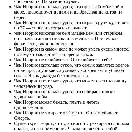
численность. На всякий случай.
Чак Норрис настолько суров, что прыгая бомбочкой в
море, провоцирует цунами и выбрасывание китов на
берег.
Чак Норрис настолько суров, что играя в рулетку, ставит
на 37 — синее и всегда выигрывает.
Чак Норрис никогда не был младенцем или стариком -
он с начала жизни никак не изменился. Причём как
физически, так и психически.
Чак Норрис на самом деле не может уметь очень многое,
потому что может легко перестараться.
Чак Норрис не влюбляется. Он влюбляет в себя!
Чак Норрис настолько суров, что самых заклятых врагов
он не просто убивает, а убивает, воскрешает и убивает
снова. И так дважды бесконечно раз.
Чак Норрис настолько суров, что может сделать солнцу
человеческий удар.
Чак Норрис настолько суров, что собирает только
ядовитые грибы.
Чак Норрис может бежать, плыть и лететь
одновременно.
Чак Норрис не умирает от Смерти. Он сам убивает
Смерть.
Существует теория, что удар ногой-с-разворота слишком
опасен, и его применения Чаком повлечёт за собой