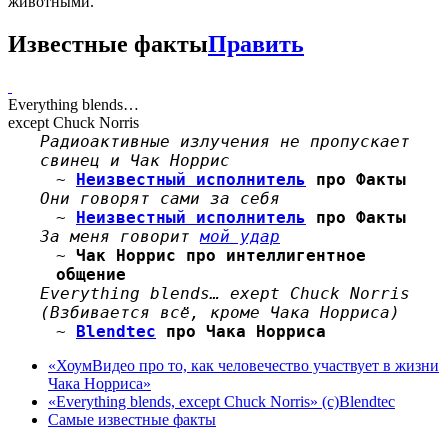
животными
.
Известные факты
Править
Everything blends…
except Chuck Norris
Радиоактивные излучения не пропускает
свинец и Чак Норрис
~
Неизвестный исполнитель
про Факты
Они говорят сами за себя
~
Неизвестный исполнитель
про Факты
За меня говорит
мой удар
~
Чак Норрис
про интеллигентное
общение
Everything blends… exept Chuck Norris
(Взбивается всё, кроме Чака Норриса)
~
Blendtec
про Чака Норриса
«ХоумВидео про то, как человечество участвует в жизни
Чака Норриса»
«Everything blends, exсept Chuck Norris» (c)Blendtec
Самые известные факты