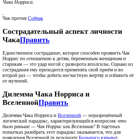
Чака Норриса
.
Чак против
Собчак
Сострадательный аспект личности
Чака
Править
Единственное сострадание, которое способен проявить Чак
Норрис по отношению к детям, беременным женщинам и
старикам — это удар ногой с разворота вполсилы. Однако из
сострадания ему приходится применять свой приём и во
второй раз — чтобы добить несчастную жертву и избавить её
от мучений.
Дилемма Чака Норриса и
Вселенной
Править
Дилемма Чака Норриса и
Вселенной
— неразрешённый
логический парадокс, характеризующийся вопросом:
что
было раньше — Чак Норрис или Вселенная?
В тщетных
попытках разобрать этот парадокс оказывается, что для
появления Вселенной (в результате
Большого взрыва
)