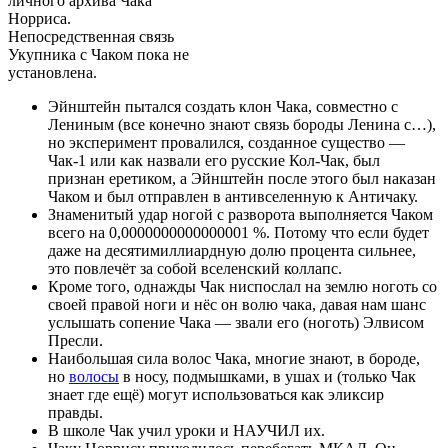
личного архива Чака
Норриса.
Непосредственная связь
Укупника с Чаком пока не
установлена.
Эйнштейн пытался создать клон Чака, совместно с
Лениным (все конечно знают связь бороды Ленина с…),
но эксперимент провалился, созданное существо —
Чак-1 или как назвали его русские Кол-Чак, был
признан еретиком, а Эйнштейн после этого был наказан
Чаком и был отправлен в антивселенную к Античаку.
Знаменитый удар ногой с разворота выполняется Чаком
всего на 0,0000000000000001 %. Потому что если будет
даже на десятимиллиардную долю процента сильнее,
это повлечёт за собой вселенский коллапс.
Кроме того, однажды Чак ниспослал на землю ноготь со
своей правой ноги и нёс он волю чака, давая нам шанс
услышать сопение Чака — звали его (ноготь) Элвисом
Пресли.
Наибольшая сила волос Чака, многие знают, в бороде,
но
волосы
в носу, подмышками, в ушах и (только Чак
знает где ещё) могут использоваться как эликсир
правды.
В школе Чак учил уроки и НАУЧИЛ их.