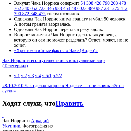
Эякулят Чака Норриса содержит
54 308 428 790 203 478
762 340 052 723 346 983 453 487 023 489 987 231 275 412
390 872 348 475
cперматозоидов.
Однажды Чак Норрис кинул гранату и убил 50 человек.
А потом граната взорвалась.
Однажды Чак Норрис переплыл реку вдоль.
Вопрос: может ли Чак Норрис сделать такую вещь,
которую он сам не может разделать? Ответ: может, но не
хочет.
«Хрестоматийные факты о Чаке (Видео)»
Чак Норрис и его путешествия в виртуальный мир
(Телесериал)
ч.1
ч.2
ч.3
ч.4
ч.5/1
ч.5/2
«8.10.2010 Чак сделал запрос в Яндексе — поисковик лёг на
сутки»
Ходят слухи, что
Править
Чак Норрис и
Аркадий
Укупник
. Фотография из