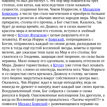
наконец то был достигнут. С тех пор мир покоится на трёх
столпах, или китах, как впоследствии стали называть
сущности, созданные Богом, Чаком Норрисом, и
Михаилом
Боярским
, а число три стало магическим и приобрело большое
значение в религии и обычаях многих народов мира. Мир был
прекрасен, столпы его прочны, а Бог счастлив. Казалось, так
будет до конца времён, но Диавол, не в силах вынести
красоты мира и величия его столпов, вступил в злобный
заговор с
Ктулху Фхтагном
с целью разрушить его (и
зохавать). И когда
Норрис
и
Боярский
, попрощавшись с
Богом, отправились каждый по своим делам, раскидывая по
пути в тогда ещё пустой вселенной звезды, кометы и прочие
мелочи, две ужасные тени пали на Мир и его столпы. Бог
схватился со Злодеями, защищая своё творение, но силы были
неравны. Мало помалу его одолевали, и наконец оттеснили от
Мира. Диавол торжествовал, а
Ктулху
уже готов был зохавать
Мир, но тут, словно из ниоткуда, вылетела нога
Чака Норриса
и со скоростью света врезалась Диаволу в голову, заставив
того бешено закрутиться вокруг собственного центра масс.
Оказалось,
Чак Норрис
ждал в засаде неподалёку, ведь он
никогда не дремлет и наперёд знает каждый шаг своих врагов.
Воодушевленный этим, Бог собрался с силами и снова
ринулся в борьбу. Ошеломленные воплощения Зла дрогнули, а
когда по Вселенной громом прокатилось «Тысяча чертей!!!» и
появился
Михаил Боярский
с развевающимися перьями на