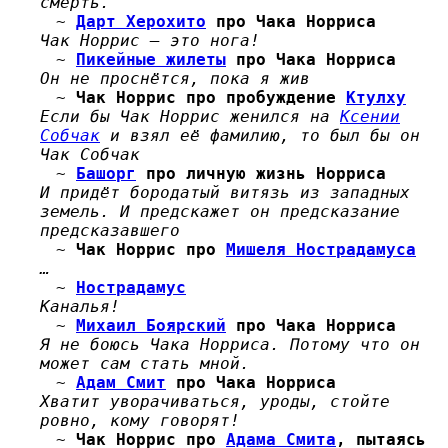
смерть.
~
Дарт Херохито
про Чака Норриса
Чак Норрис — это нога!
~
Пикейные жилеты
про Чака Норриса
Он не проснётся, пока я жив
~
Чак Норрис
про пробуждение
Ктулху
Если бы Чак Норрис женился на
Ксении
Собчак
и взял её фамилию, то был бы он
Чак Собчак
~
Башорг
про личную жизнь Норриса
И придёт бородатый витязь из западных
земель. И предскажет он предсказание
предсказавшего
~
Чак Норрис
про
Мишеля Нострадамуса
…
~
Нострадамус
Каналья!
~
Михаил Боярский
про Чака Норриса
Я не боюсь Чака Норриса. Потому что он
может сам стать мной.
~
Адам Смит
про
Чака Норриса
Хватит уворачиваться, уроды, стойте
ровно, кому говорят!
~
Чак Норрис
про
Адама Смита
, пытаясь