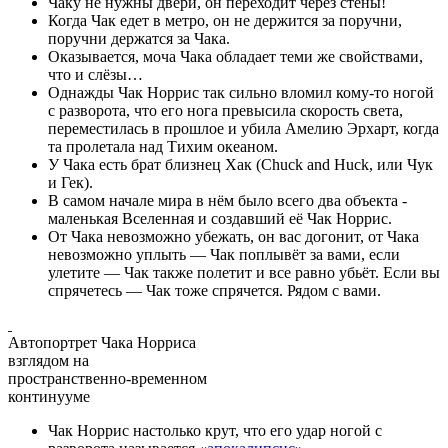
Чаку не нужны двери, он переходит через стены!
Когда Чак едет в метро, он не держится за поручни,
поручни держатся за Чака.
Оказывается, моча Чака обладает теми же свойствами,
что и слёзы…
Однажды Чак Норрис так сильно вломил кому-то ногой
с разворота, что его нога превысила скорость света,
переместилась в прошлое и убила Амелию Эрхарт, когда
та пролетала над Тихим океаном.
У Чака есть брат близнец Хак (Chuck and Huck, или Чук
и Гек).
В самом начале мира в нём было всего два объекта -
маленькая Вселенная и создавший её Чак Норрис.
От Чака невозможно убежать, он вас догонит, от Чака
невозможно уплыть — Чак поплывёт за вами, если
улетите — Чак также полетит и все равно убьёт. Если вы
спрячетесь — Чак тоже спрячется. Рядом с вами.
Автопортрет Чака Норриса
взглядом на
пространственно-временном
континууме
Чак Норрис настолько крут, что его удар ногой с