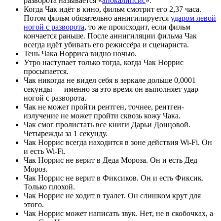
разворота называется «
апокалипсис
».
Когда Чак идёт в кино, фильм смотрит его 2,37 часа.
Потом фильм обязательно аннигилируется
ударом левой
ногой с разворота
, то же происходит, если фильм
кончается раньше. После аннигиляции фильма Чак
всегда идёт убивать его режиссёра и сценариста.
Тень Чака Норриса видно ночью.
Утро наступает только тогда, когда Чак Норрис
просыпается.
Чак никогда не видел себя в зеркале дольше 0,0001
секунды — именно за это время он выполняет удар
ногой с разворота.
Чак не может пройти рентген, точнее, рентген-
излучение не может пройти сквозь кожу Чака.
Чак смог пролистать все книги Дарьи Донцовой.
Четырежды за 1 секунду.
Чак Норрис всегда находится в зоне действия Wi-Fi. Он
и есть Wi-Fi.
Чак Норрис не верит в Деда Мороза. Он и есть Дед
Мороз.
Чак Норрис не верит в Фиксиков. Он и есть Фиксик.
Только плохой.
Чак Норрис не ходит в туалет. Он слишком крут для
этого.
Чак Норрис может написать звук. Нет, не в скобочках, а