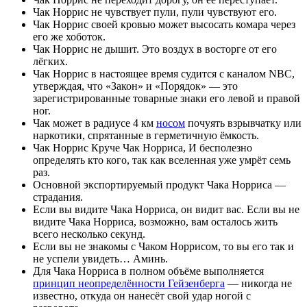
Чак Норрис не чувствует пули, пули чувствуют его.
Чак Норрис своей кровью может высосать комара через
его же хоботок.
Чак Норрис не дышит. Это воздух в восторге от его
лёгких.
Чак Норрис в настоящее время судится с каналом NBC,
утверждая, что «Закон» и «Порядок» — это
зарегистрированные товарные знаки его левой и правой
ног.
Чак может в радиусе 4 км
носом
почуять взрывчатку или
наркотики, спрятанные в герметичную ёмкость.
Чак Норрис Круче Чак Норриса, И бесполезно
определять кто кого, так как вселенная уже умрёт семь
раз.
Основной экспортируемый продукт Чака Норриса —
страдания.
Если вы видите Чака Норриса, он видит вас. Если вы не
видите Чака Норриса, возможно, вам осталось жить
всего несколько секунд.
Если вы не знакомы с Чаком Норрисом, то вы его так и
не успели увидеть… Аминь.
Для Чака Норриса в полном объёме выполняется
принцип неопределённости Гейзенберга
— никогда не
известно, откуда он нанесёт свой удар ногой с