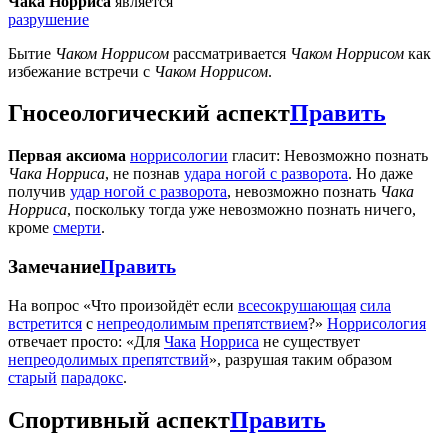
Чака Норриса
является
разрушение
Бытие
Чаком Норрисом
рассматривается
Чаком Норрисом
как
избежание встречи с
Чаком Норрисом
.
Гносеологический аспект
Править
Первая аксиома
норрисологии
гласит: Невозможно познать
Чака Норриса
, не познав
удара ногой с разворота
. Но даже
получив
удар ногой с разворота
, невозможно познать
Чака
Норриса
, поскольку тогда уже невозможно познать ничего,
кроме
смерти
.
Замечание
Править
На вопрос «Что произойдёт если
всесокрушающая
сила
встретится
с
непреодолимым препятствием
?»
Норрисология
отвечает просто: «Для
Чака
Норриса
не существует
непреодолимых препятствий
», разрушая таким образом
старый
парадокс
.
Спортивный аспект
Править