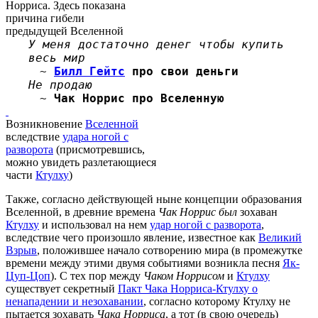
Норриса. Здесь показана
причина гибели
предыдущей Вселенной
У меня достаточно денег чтобы купить
весь мир
~
Билл Гейтс
про свои деньги
Не продаю
~
Чак Норрис
про Вселенную
Возникновение
Вселенной
вследствие
удара ногой с
разворота
(присмотревшись,
можно увидеть разлетающиеся
части
Ктулху
)
Также, согласно действующей ныне концепции образования
Вселенной, в древние времена
Чак Норрис был
зохаван
Ктулху
и использовал на нем
удар ногой с разворота
,
вследствие чего произошло явление, известное как
Великий
Взрыв
, положившее начало сотворению мира (в промежутке
времени между этими двумя событиями возникла песня
Як-
Цуп-Цоп
). С тех пор между
Чаком Норрисом
и
Ктулху
существует секретный
Пакт Чака Норриса-Ктулху о
ненападении и незохавании
, согласно которому Ктулху не
пытается зохавать
Чака Норриса
, а тот (в свою очередь)