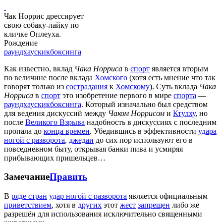
Чак Норрис дрессирует
свою собаку-лайку по
кличке Оплеуха.
Рождение
раундхаускикбоксинга
Как известно, вклад
Чака Норриса
в
спорт
является вторым
по величине после вклада
Хомского
(хотя есть мнение что так
говорят только из
сострадания
к
Хомскому
). Суть вклада
Чака
Норриса
в
спорт
это изобретение первого в мире
спорта
—
раундхаускикбоксинга
. Который изначально был средством
для ведения дискуссий между
Чаком Норрисом
и
Ктулху
, но
после
Великого Взрыва
надобность в дискуссиях с последним
пропала до
конца времен
. Убедившись в эффективности
удара
ногой с разворота
,
джедаи
до сих пор используют его в
повседневном быту, открывая банки пива и усмиряя
прибывающих пришельцев…
Замечание
Править
В
ряде стран
удар ногой с разворота
является официальным
приветствием
, хотя в
других
этот
жест
запрещен
либо же
разрешён для использования исключительно
священными