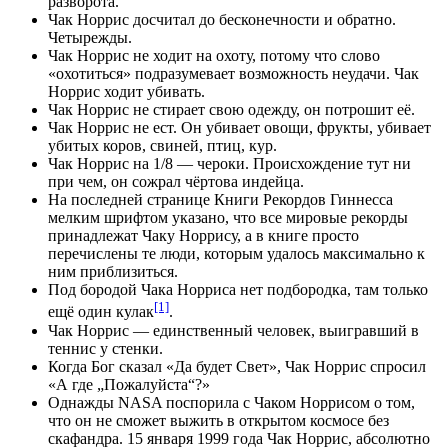
разворота.
Чак Норрис досчитал до бесконечности и обратно.
Четырежды.
Чак Норрис не ходит на охоту, потому что слово
«охотиться» подразумевает возможность неудачи. Чак
Норрис ходит убивать.
Чак Норрис не стирает свою одежду, он потрошит её.
Чак Норрис не ест. Он убивает овощи, фрукты, убивает
убитых коров, свиней, птиц, кур.
Чак Норрис на 1/8 — чероки. Происхождение тут ни
при чем, он сожрал чёртова индейца.
На последней странице Книги Рекордов Гиннесса
мелким шрифтом указано, что все мировые рекорды
принадлежат Чаку Норрису, а в книге просто
перечислены те люди, которым удалось максимально к
ним приблизиться.
Под бородой Чака Норриса нет подбородка, там только
[1]
ещё один кулак
.
Чак Норрис — единственный человек, выигравший в
теннис у стенки.
Когда Бог сказал «Да будет Свет», Чак Норрис спросил
«А где „Пожалуйста“?»
Однажды NASA поспорила с Чаком Норрисом о том,
что он не сможет выжить в открытом космосе без
скафандра. 15 января 1999 года Чак Норрис, абсолютно