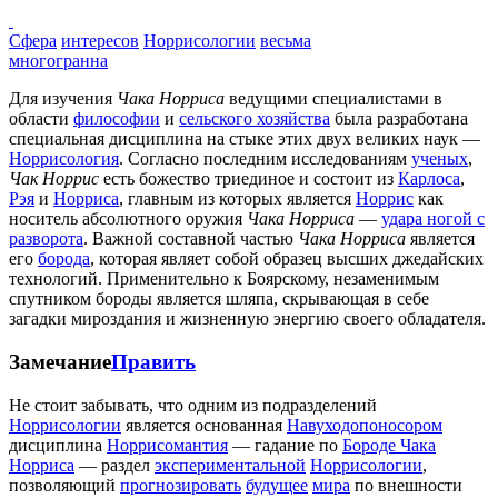
Сфера
интересов
Норрисологии
весьма
многогранна
Для изучения
Чака Норриса
ведущими специалистами в
области
философии
и
сельского хозяйства
была разработана
специальная дисциплина на стыке этих двух великих наук —
Норрисология
. Согласно последним исследованиям
ученых
,
Чак Норрис
есть божество триединое и состоит из
Карлоса
,
Рэя
и
Норриса
, главным из которых является
Норрис
как
носитель абсолютного оружия
Чака Норриса
—
удара ногой с
разворота
. Важной составной частью
Чака Норриса
является
его
борода
, которая являет собой образец высших джедайских
технологий. Применительно к Боярскому, незаменимым
спутником бороды является шляпа, скрывающая в себе
загадки мироздания и жизненную энергию своего обладателя.
Замечание
Править
Не стоит забывать, что одним из подразделений
Норрисологии
является основанная
Навуходопоносором
дисциплина
Норрисомантия
— гадание по
Бороде Чака
Норриса
— раздел
экспериментальной
Норрисологии
,
позволяющий
прогнозировать
будущее
мира
по внешности