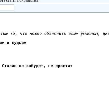
эта статья понравилась.
ий...
стью то, что можно объяснить злым умыслом, ди
ям и судьям
 Сталин не забудет, не простит