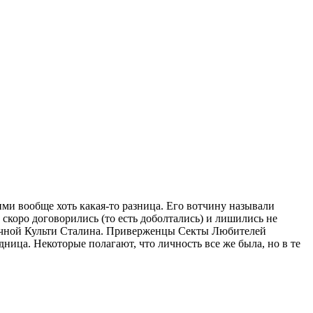
ими вообще хоть какая-то разница. Его вотчину называли
ь скоро договорились (то есть доболтались) и лишились не
 Личной Культи Сталина. Приверженцы Секты Любителей
адница. Некоторые полагают, что личность все же была, но в те