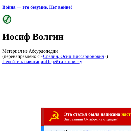
Война — это безумие. Нет войне!
Иосиф Волгин
Материал из Абсурдопедии
(перенаправлено с «
Сралин, Осип Виссарионович
»)
Перейти к навигации
Перейти к поиску
☭
Эта статья была написана
нас
Завоеваний Октября не отдадим!