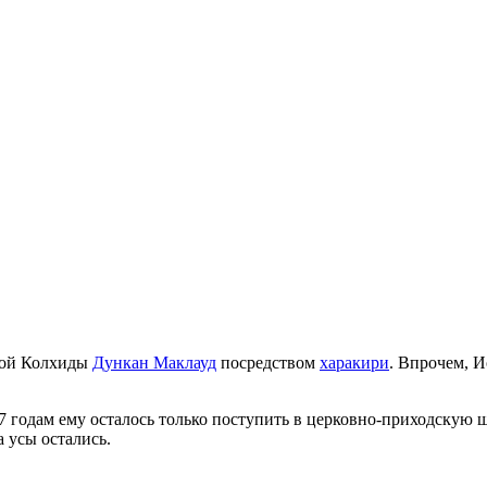
ной Колхиды
Дункан Маклауд
посредством
харакири
. Впрочем, И
 7 годам ему осталось только поступить в церковно-приходскую 
а усы остались.