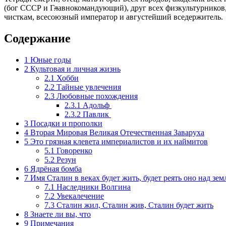
(бог СССР и Г
л
авнокомандующий), друг всех физкультурников,
чисткам, всесоюзный император и августейший вседержитель.
Содержание
1
Юные годы
2
Культовая и личная жизнь
2.1
Хобби
2.2
Тайные увлечения
2.3
Любовные похождения
2.3.1
Адольф
2.3.2
Павлик
3
Посадки и прополки
4
Вторая Мировая Великая Отечественная Заваруха
5
Это грязная клевета империалистов и их наймитов
5.1
Говоренко
5.2
Резун
6
Ядрёная бомба
7
Имя Сталин в веках будет жить, будет реять оно над зем
7.1
Наследники Волгина
7.2
Увекалечение
7.3
Сталин жил, Сталин жив, Сталин будет жить
8
Знаете ли вы, что
9
Примечания