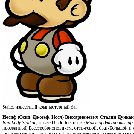
Stalio, известный компьютерный баг
Иосиф (Осип, Джозеф, Йося) Виссарионович Сталин-Дунка
Iron
Lady
Stallion
, он же Uncle Joe, он же
Миллиардличнорасстре
прозванный Бессеребрионовичем, отец-герой, брат-Большой и
Тетради смерти, отец, мать и брат всех народов, академик всех