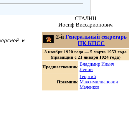
СТАЛИН
Иосиф Виссарионович
2-й
Генеральный секретарь
версией и
ЦК КПСС
8 ноября 1920 года — 5 марта 1953 года
(правящий с 21 января 1924 года)
Владимир Ильич
Предшественник
Ленин
Георгий
Преемник
Максимилианович
Маленков