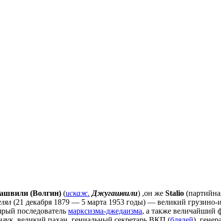
нашвили (Волгин)
(
искаж.
Джугашвили
) ,он же
Stalio
(партийна
лял
(21 декабря 1879 — 5 марта 1953 годы) — великий грузино-
 ярый последователь
марксизма-джедаизма
, а также величайший 
 наук, великий пахан, гениальный секретарь ВКП (
блядей
), гене