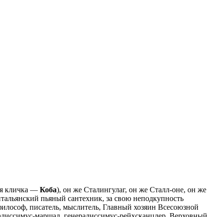
я кличка —
Коба
), он же Сталингулаг, он же Сталл-оне, он же
итальянский пьяный сантехник, за свою неподкупность
философ, писатель, мыслитель, Главный хозяин Всесоюзной
ралиссимус-маршал, генералиссимус-рейхсканцлер, Верховный