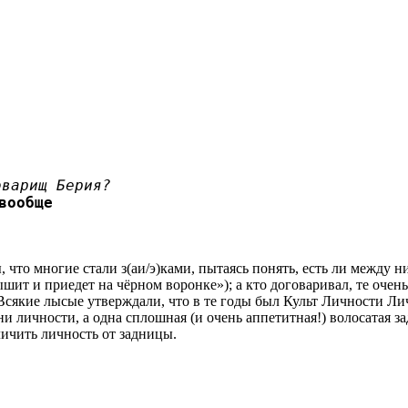
оварищ Берия?
вообще
 что многие стали з(аи/э)ками, пытаясь понять, есть ли между н
лышит и приедет на чёрном воронке»); а кто договаривал, те очен
. Всякие лысые утверждали, что в те годы был Культ Личности
ни личности, а одна сплошная (и очень аппетитная!) волосатая з
личить личность от задницы.