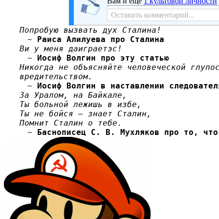
Вам и ещё
1 культовой личности
Оставить комментар
Попробую вызвать дух Сталина!
~
Раиса Алилуева про Сталина
Ви у меня даиграетэс!
~
Иосиф Волгин
про эту статью
Никогда не объясняйте человеческой глупо
вредительством.
~
Иосиф Волгин в наставлении следовател
За Уралом, на Байкале,
Ты больной лежишь в избе,
Ты не бойся — знает Сталин,
Помнит Сталин о тебе.
~
Баснописец С. В. Мухляков про то, что