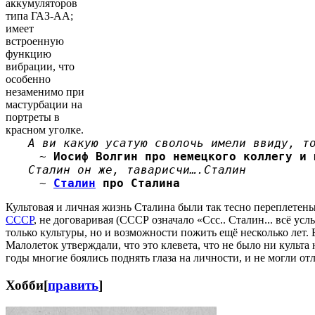
аккумуляторов
типа ГАЗ-АА;
имеет
встроенную
функцию
вибрации, что
особенно
незаменимо при
мастурбации на
портреты в
красном уголке.
А ви какую усатую сволочь имели ввиду, т
~
Иосиф Волгин
про немецкого коллегу и 
Сталин он же, таварисчи….Сталин
~
Сталин
про Сталина
Культовая и личная жизнь Сталина были так тесно переплетены,
СССР
, не договаривая (СССР означало «Ссс.. Сталин... всё ус
только культуры, но и возможности пожить ещё несколько лет
Малолеток утверждали, что это клевета, что не было ни культа 
годы многие боялись поднять глаза на личности, и не могли от
Хобби
[
править
]