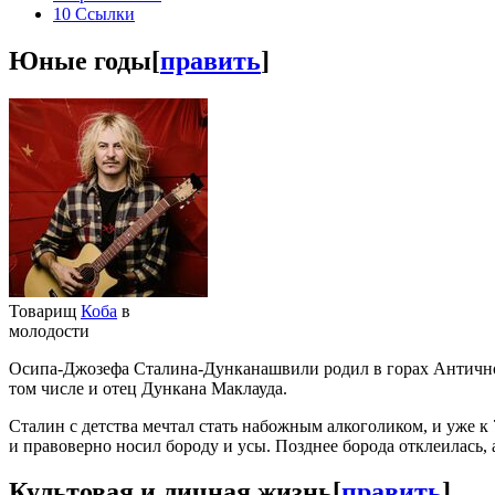
10
Ссылки
Юные годы
[
править
]
Товарищ
Коба
в
молодости
Осипа-Джозефа Сталина-Дунканашвили родил в горах Антич
том числе и отец Дункана Маклауда.
Сталин с детства мечтал стать набожным алкоголиком, и уже к
и правоверно носил бороду и усы. Позднее борода отклеилась, 
Культовая и личная жизнь
[
править
]